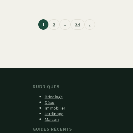
1
2
…
34
›
RUBRIQUES
Bricolage
Déco
Immobilier
Jardinage
Maison
GUIDES RÉCENTS