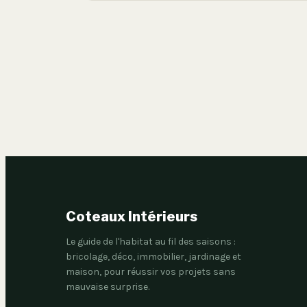
Coteaux Intérieurs
Le guide de l'habitat au fil des saisons :
bricolage, déco, immobilier, jardinage et
maison, pour réussir vos projets sans
mauvaise surprise.