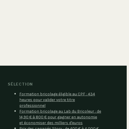
SÉLECTION
Formation bricolage éligible au CPF : 434
heures pour valider votre titre
professionnel
Formation bricolage au Lab du Bricoleur : de
14,90 € à 800 € pour gagner en autonomie
et économiser des milliers d'euros
Prix des canapés Story : de 400 € à 4 000 €,