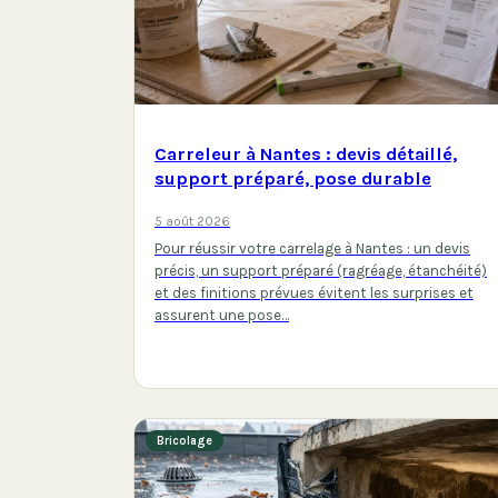
Carreleur à Nantes : devis détaillé,
support préparé, pose durable
5 août 2026
Pour réussir votre carrelage à Nantes : un devis
précis, un support préparé (ragréage, étanchéité)
et des finitions prévues évitent les surprises et
assurent une pose…
Bricolage