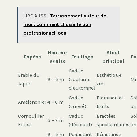
LIRE AUSSI
Terrassement autour de
moi : comment choisir le bon
professionnel local
Hauteur
Atout
Espèce
Feuillage
Ex
adulte
principal
Caduc
Érable du
Esthétique
3 – 5 m
(couleurs
Mi
Japon
zen
d’automne)
Caduc
Floraison et
Sol
Amélanchier
4 – 6 m
(cuivré)
fruits
om
Cornouiller
Caduc
Bractées
Sol
5 – 7 m
kousa
(décoratif)
spectaculaires
om
3 – 5 m
Persistant
Résistance