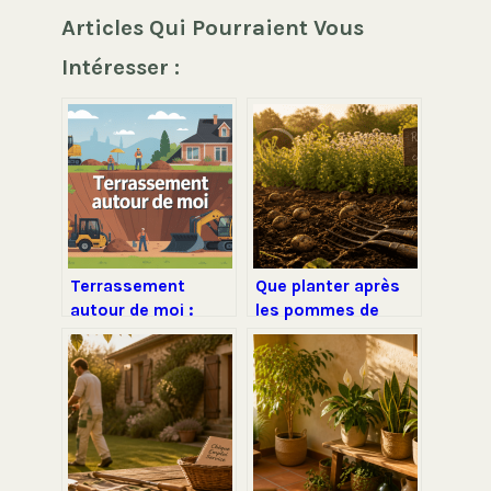
Articles Qui Pourraient Vous
Intéresser :
Terrassement
Que planter après
autour de moi :
les pommes de
comment choisir le
terre : 4 stratégies
bon professionnel
pour régénérer
local
votre sol et éviter
les maladies