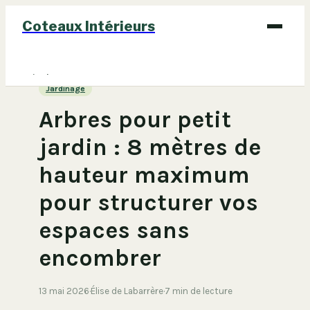
Coteaux Intérieurs
Bricolage
Jardinage
Déco
Arbres pour petit
Immobilier
jardin : 8 mètres de
Jardinage
hauteur maximum
Maison
pour structurer vos
espaces sans
encombrer
13 mai 2026
·
Élise de Labarrère
·
7 min de lecture