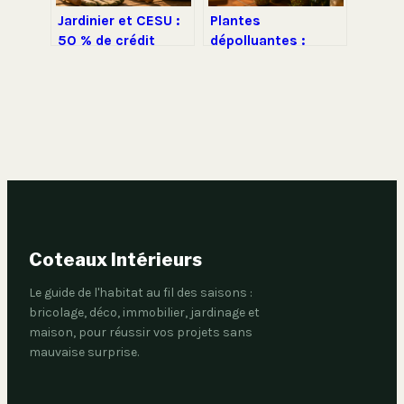
Jardinier et CESU :
Plantes
50 % de crédit
dépolluantes :
d’impôt et mode
gadget décoratif ou
d’emploi pour
véritable allié pour
déclarer
la qualité de l’air ?
Coteaux Intérieurs
Le guide de l'habitat au fil des saisons :
bricolage, déco, immobilier, jardinage et
maison, pour réussir vos projets sans
mauvaise surprise.