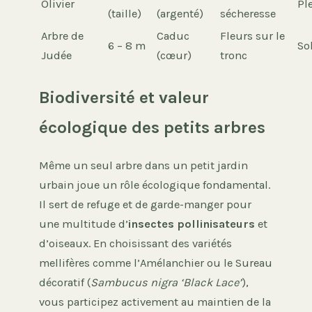
Olivier
Ple
(taille)
(argenté)
sécheresse
Arbre de
Caduc
Fleurs sur le
6 – 8 m
Sol
Judée
(cœur)
tronc
Biodiversité et valeur
écologique des petits arbres
Même un seul arbre dans un petit jardin
urbain joue un rôle écologique fondamental.
Il sert de refuge et de garde-manger pour
une multitude d’
insectes pollinisateurs
et
d’oiseaux. En choisissant des variétés
mellifères comme l’Amélanchier ou le Sureau
décoratif (
Sambucus nigra ‘Black Lace’
),
vous participez activement au maintien de la