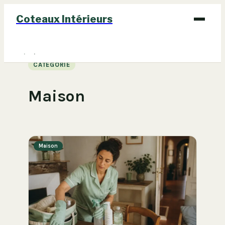
Coteaux Intérieurs
Bricolage
CATÉGORIE
Déco
Maison
Immobilier
Jardinage
Maison
Maison