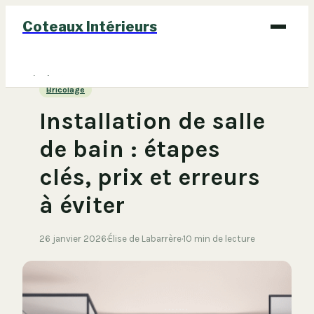
Coteaux Intérieurs
Bricolage
Bricolage
Déco
Installation de salle
Immobilier
de bain : étapes
Jardinage
clés, prix et erreurs
Maison
à éviter
26 janvier 2026
·
Élise de Labarrère
·
10 min de lecture