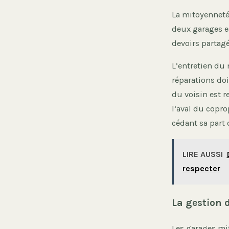
La mitoyenneté 
deux garages e
devoirs partagé
L’entretien du 
réparations do
du voisin est r
l’aval du copro
cédant sa part
LIRE AUSSI
respecter
La gestion 
Les garages mi