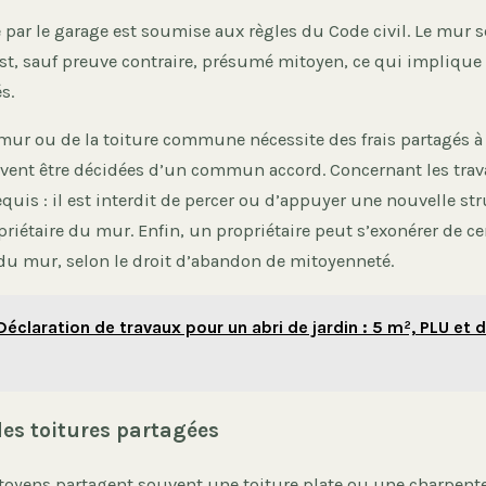
par le garage est soumise aux règles du Code civil. Le mur s
st, sauf preuve contraire, présumé mitoyen, ce qui implique 
s.
mur ou de la toiture commune nécessite des frais partagés à 
ivent être décidées d’un commun accord. Concernant les trav
equis : il est interdit de percer ou d’appuyer une nouvelle st
priétaire du mur. Enfin, un propriétaire peut s’exonérer de cer
 du mur, selon le droit d’abandon de mitoyenneté.
Déclaration de travaux pour un abri de jardin : 5 m², PLU et
des toitures partagées
toyens partagent souvent une toiture plate ou une charpent