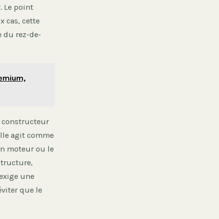
. Le point
 cas, cette
e du rez-de-
remium,
e constructeur
elle agit comme
un moteur ou le
structure,
 exige une
viter que le