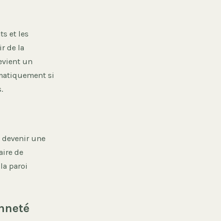
s et les
r de la
evient un
ématiquement si
.
t devenir une
aire de
la paroi
enneté