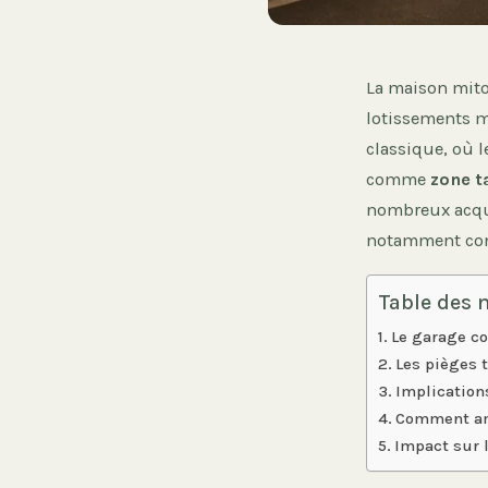
La maison mito
lotissements m
classique, où l
comme
zone 
nombreux acqué
notamment conc
Table des 
Le garage c
Les pièges 
Implication
Comment amé
Impact sur 