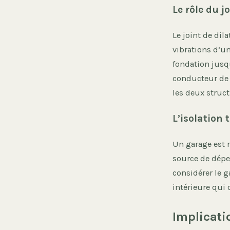
Le rôle du j
Le joint de di
vibrations d’un
fondation jusq
conducteur de b
les deux struc
L’isolation
Un garage est r
source de déper
considérer le g
intérieure qui 
Implicati