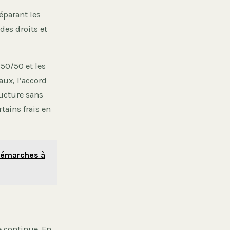
éparant les
des droits et
50/50 et les
aux, l’accord
ructure sans
tains frais en
 démarches à
e continue. En