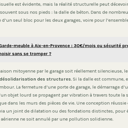
isuelle est évidente, mais la réalité structurelle peut décevoir
 souvent sous nos pieds : la dalle de béton. Dans de nombreux
e d’un seul bloc pour les deux garages, voire pour l’ensembl
Garde-meuble à Aix-en-Provence : 30€/mois ou sécurité p
isir sans se tromper ?
ison mitoyenne par le garage soit réellement silencieuse, l
désolidarisation des structures
. Si la dalle est commune, 
mbour. La fermeture d’une porte de garage, le démarrage d’
n objet lourd se propagent par vibration à travers toute la 
ue dans les murs des pièces de vie. Une conception réussie
via un joint de dilatation ou des fondations distinctes, pour é
 aérienne ne soit annulé par une pollution solidienne.