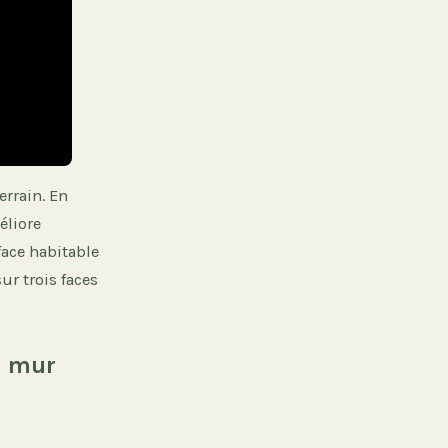
errain. En
éliore
face habitable
ur trois faces
u mur