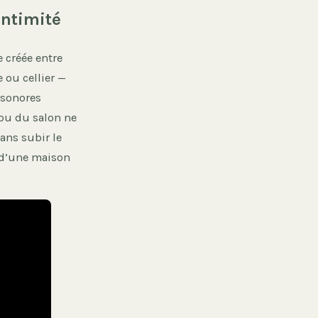
intimité
 créée entre
 ou cellier —
 sonores
 ou du salon ne
ans subir le
t d’une maison