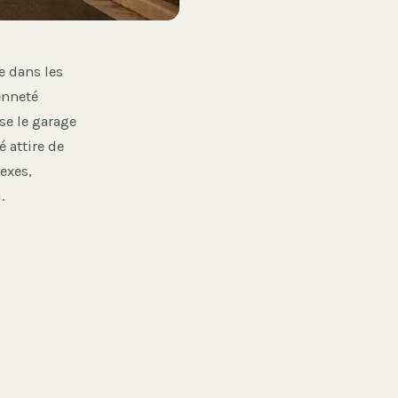
e dans les
enneté
se le garage
é attire de
exes,
.