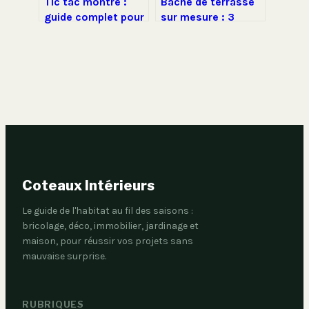
Tic tac montre :
Bâche de terrasse
guide complet pour
sur mesure : 3
choisir, régler et
options de PVC et
valoriser votre
finitions pour une
modèle
étanchéité totale
Coteaux Intérieurs
Le guide de l'habitat au fil des saisons :
bricolage, déco, immobilier, jardinage et
maison, pour réussir vos projets sans
mauvaise surprise.
RUBRIQUES