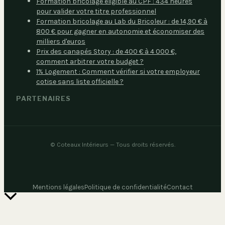
Formation bricolage éligible au CPF : 434 heures
pour valider votre titre professionnel
Formation bricolage au Lab du Bricoleur : de 14,90 € à
800 € pour gagner en autonomie et économiser des
milliers d'euros
Prix des canapés Story : de 400 € à 4 000 €,
comment arbitrer votre budget ?
1% Logement : Comment vérifier si votre employeur
cotise sans liste officielle ?
PARTENAIRES
©
Coteaux Intérieurs
— Tous droits réservés.
Mentions légales
Politique de confidentialité
Contact
Retour
en
haut