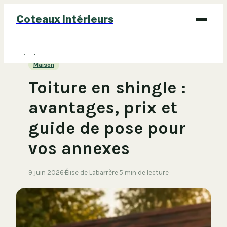
Coteaux Intérieurs
Bricolage
Maison
Déco
Toiture en shingle :
Immobilier
avantages, prix et
Jardinage
guide de pose pour
Maison
vos annexes
9 juin 2026
·
Élise de Labarrère
·
5 min de lecture