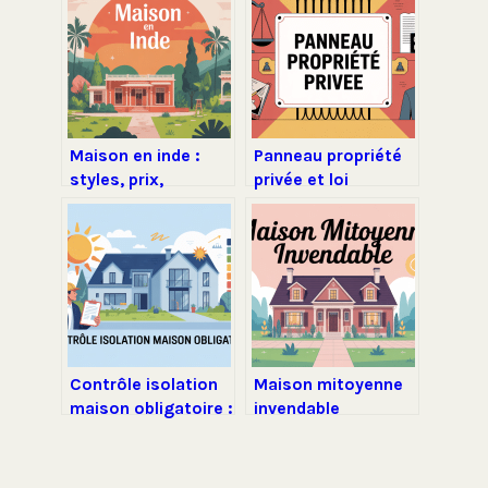
Maison en inde :
Panneau propriété
styles, prix,
privée et loi
construction et
comment être
conseils pour
vraiment en règle
réussir votre projet
Contrôle isolation
Maison mitoyenne
maison obligatoire :
invendable
ce que vous devez
comment débloquer
vraiment savoir
la vente et rassurer
les acheteurs