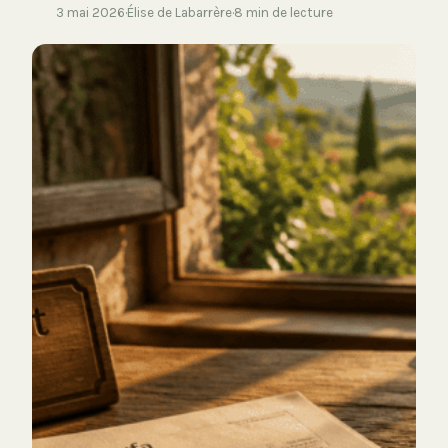
3 mai 2026
·
Élise de Labarrère
·
8 min de lecture