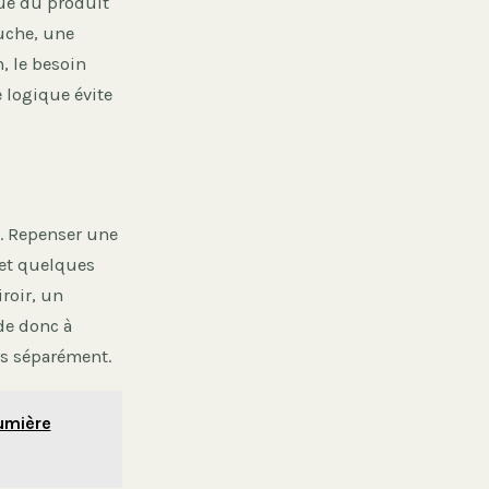
ue du produit
uche, une
, le besoin
 logique évite
. Repenser une
et quelques
roir, un
ide donc à
is séparément.
lumière