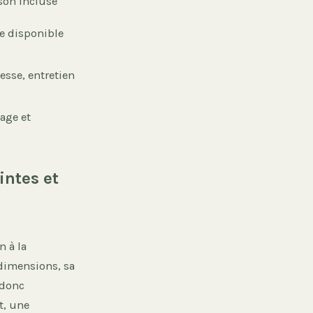
son incluse
e disponible
esse, entretien
tage et
intes et
n à la
 dimensions, sa
 donc
t, une