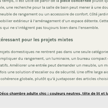
temps, il est utile de partir de la
pièce concernée
plutôt q
ple, une recherche pour la salle de bain peut mener à une do
meuble de rangement ou un accessoire de confort. Côté jardin
obilier extérieur à l’aménagement d’un espace détente. Cette
és qui ne s’intègrent pas toujours bien dans l’ensemble.
téressant pour les projets mixtes
ojets domestiques ne rentrent pas dans une seule catégorie
impliquer du rangement, un luminaire, un bureau compact 
atifs. Améliorer une entrée peut demander un meuble, un mi
rfois une solution d’escalier ou de sécurité. Une offre large a
cohérence globale, plutôt qu’à juxtaposer des articles chois
Déco chambre adulte chic : couleurs neutres, tête de lit et 