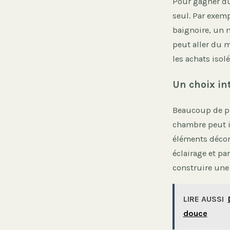
Pour gagner du 
seul. Par exem
baignoire, un 
peut aller du m
les achats isol
Un choix in
Beaucoup de pr
chambre peut 
éléments décor
éclairage et pa
construire une 
LIRE AUSSI
douce