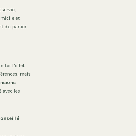
sservie,
micile et
nt du panier,
iter l’effet
férences, mais
nsions
é avec les
onseillé