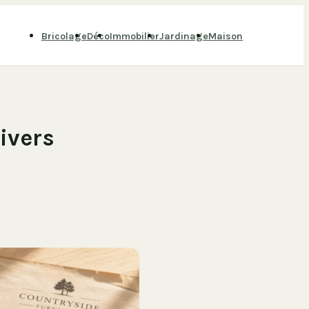
Bricolage
Déco
Immobilier
Jardinage
Maison
ivers