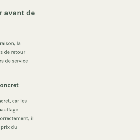
er avant de
raison, la
ns de retour
ns de service
concret
ret, car les
hauffage
orrectement, il
 prix du