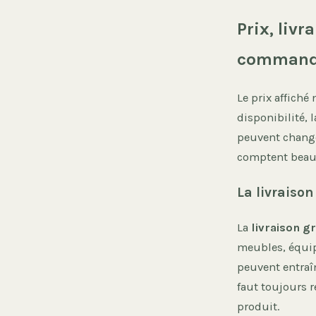
Prix, livr
command
Le prix affiché
disponibilité, 
peuvent changer
comptent beauc
La livraiso
La
livraison gr
meubles, équip
peuvent entraî
faut toujours r
produit.