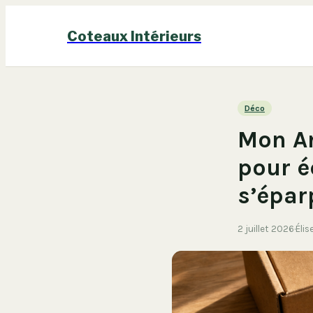
Coteaux Intérieurs
Déco
Mon A
pour é
s’éparp
2 juillet 2026
·
Élis