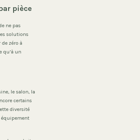
par pièce
de ne pas
des solutions
r de zéro à
e qu’à un
ne, le salon, la
encore certains
tte diversité
n équipement