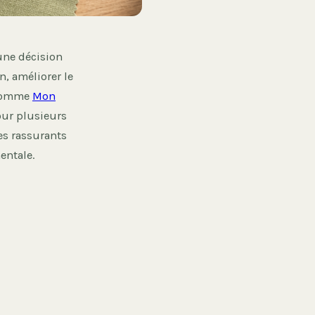
une décision
n, améliorer le
e comme
Mon
our plusieurs
es rassurants
entale.