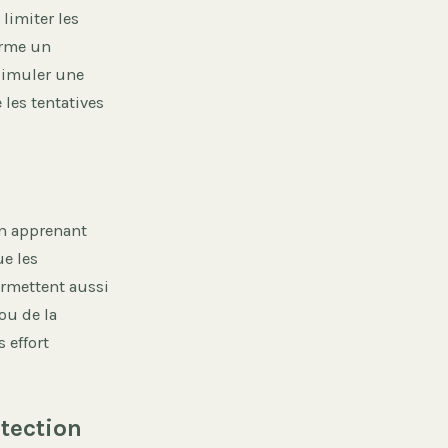
limiter les
forme un
simuler une
 les tentatives
En apprenant
ue les
rmettent aussi
 ou de la
 effort
otection