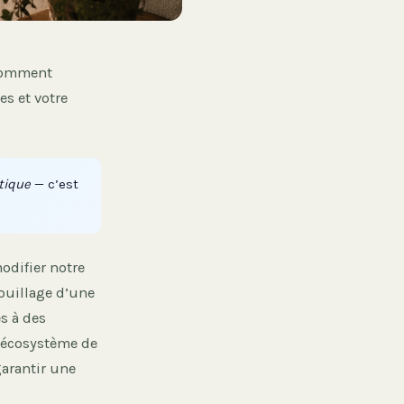
 comment
es et votre
tique
— c’est
modifier notre
rouillage d’une
s à des
n écosystème de
garantir une