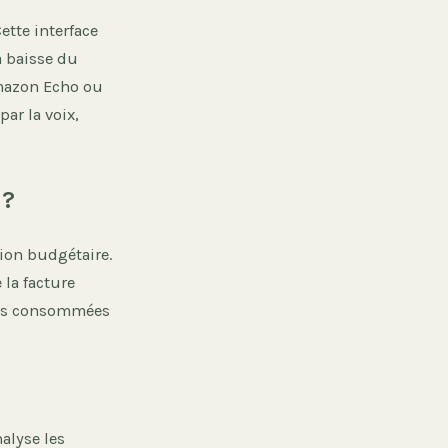
ette interface
a baisse du
Amazon Echo ou
ar la voix,
 ?
tion budgétaire.
 la facture
rces consommées
alyse les