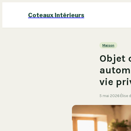
Coteaux Intérieurs
Maison
Objet 
automa
vie pr
5 mai 2026
·
Élise 