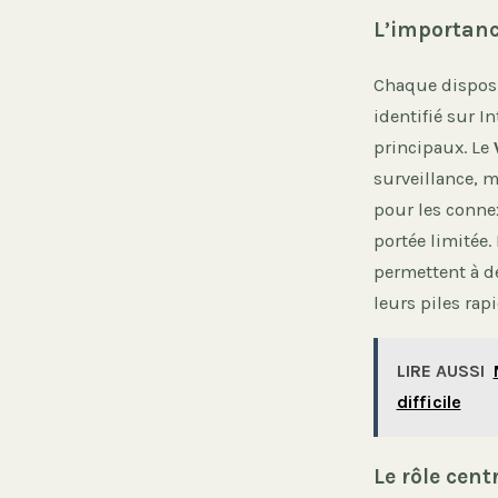
L’importance
Chaque disposi
identifié sur I
principaux. Le
surveillance, 
pour les connex
portée limitée
permettent à d
leurs piles rap
LIRE AUSSI
difficile
Le rôle cent