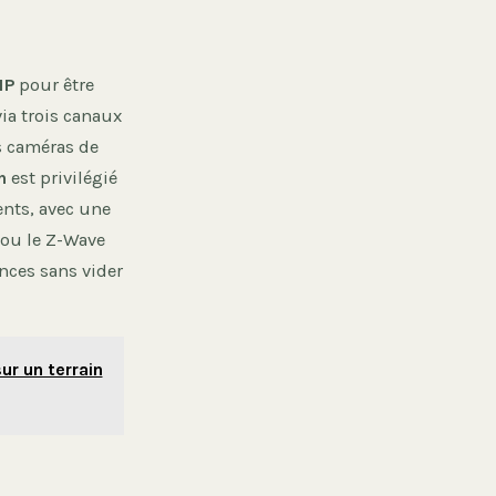
IP
pour être
via trois canaux
 caméras de
h
est privilégié
ents, avec une
ou le Z-Wave
ces sans vider
ur un terrain
l