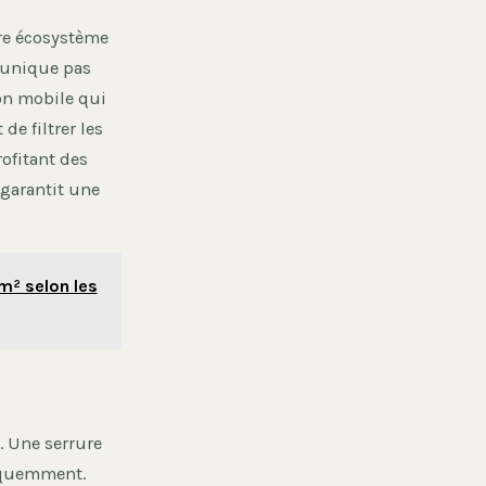
tre écosystème
mmunique pas
son mobile qui
de filtrer les
rofitant des
 garantit une
m² selon les
. Une serrure
réquemment.