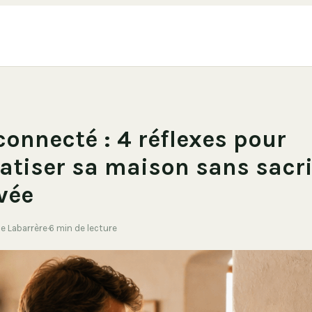
connecté : 4 réflexes pour
tiser sa maison sans sacri
ivée
de Labarrère
·
6 min de lecture