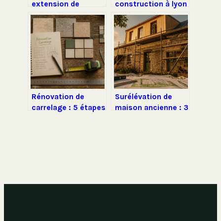
extension de
construction à lyon
maison de 20 m² :
: comment choisir
budget, exemples
le bon partenaire
et astuces
travaux
Rénovation de
Surélévation de
carrelage : 5 étapes
maison ancienne : 3
techniques pour
solutions
éviter les
techniques pour
malfaçons et
préserver vos
garantir 10 ans de
fondations
sérénité