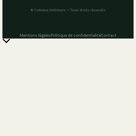
©
Coteaux Intérieurs
— Tous droits réservés.
Mentions légales
Politique de confidentialité
Contact
Retour
en
haut