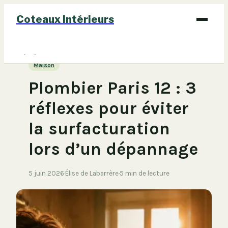
Coteaux Intérieurs
Bricolage
Maison
Déco
Plombier Paris 12 : 3
Immobilier
réflexes pour éviter
Jardinage
la surfacturation
Maison
lors d’un dépannage
5 juin 2026
·
Élise de Labarrère
·
5 min de lecture