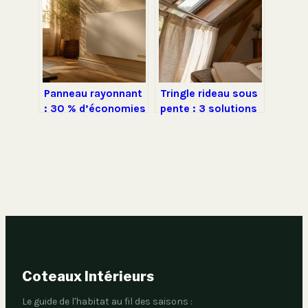
réalistes
investissement de
600 € à 1 500 €
Panneau rayonnant
Tringle rideau sous
: 30 % d’économies
pente : 3 solutions
et un confort
techniques pour
thermique immédiat
une installation
sans assécher l’air
parfaite
Coteaux Intérieurs
Le guide de l'habitat au fil des saisons :