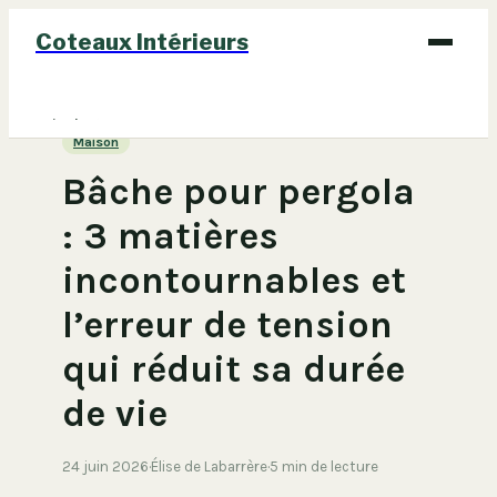
Coteaux Intérieurs
Bricolage
Maison
Déco
Bâche pour pergola
Immobilier
: 3 matières
Jardinage
incontournables et
Maison
l’erreur de tension
qui réduit sa durée
de vie
24 juin 2026
·
Élise de Labarrère
·
5 min de lecture