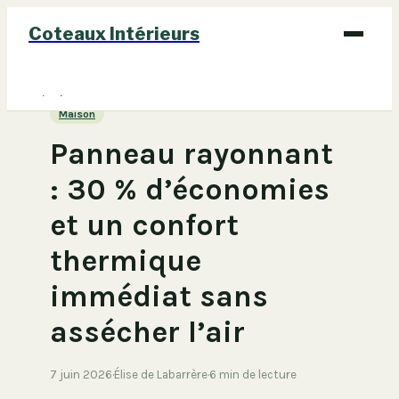
Coteaux Intérieurs
Bricolage
Maison
Déco
Panneau rayonnant
Immobilier
: 30 % d’économies
Jardinage
et un confort
Maison
thermique
immédiat sans
assécher l’air
7 juin 2026
·
Élise de Labarrère
·
6 min de lecture