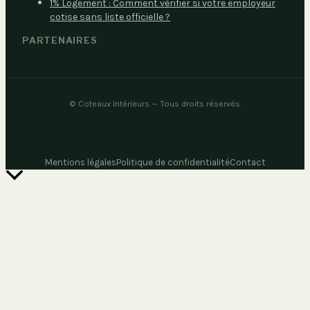
1% Logement : Comment vérifier si votre employeur
cotise sans liste officielle ?
PARTENAIRES
©
Coteaux Intérieurs
— Tous droits réservés.
Mentions légales
Politique de confidentialité
Contact
Retour
en
haut