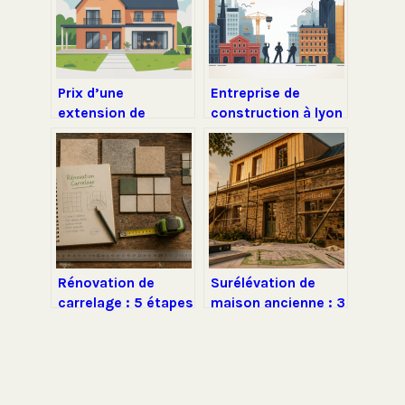
Prix d’une
Entreprise de
extension de
construction à lyon
maison de 20 m² :
: comment choisir
budget, exemples
le bon partenaire
et astuces
travaux
Rénovation de
Surélévation de
carrelage : 5 étapes
maison ancienne : 3
techniques pour
solutions
éviter les
techniques pour
malfaçons et
préserver vos
garantir 10 ans de
fondations
sérénité