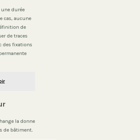
r une durée
ce cas, aucune
éfinition de
ser de traces
c des fixations
n permanente
oir
ur
change la donne
s de bâtiment.