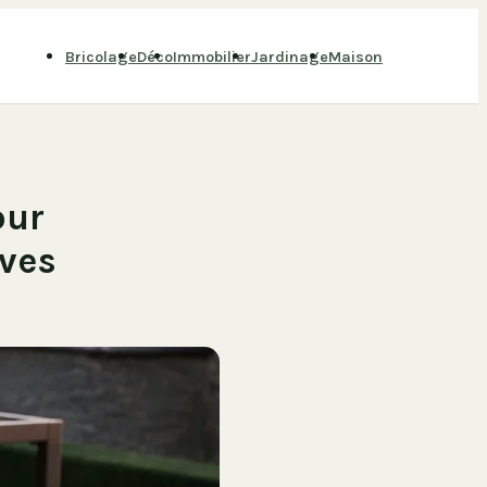
Bricolage
Déco
Immobilier
Jardinage
Maison
our
ives