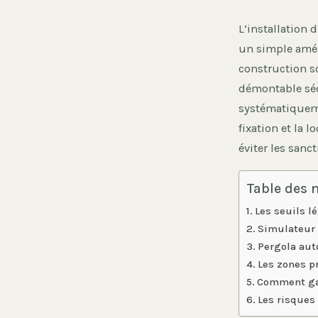
L’installation
un simple amén
construction so
démontable séd
systématiqueme
fixation et la 
éviter les sanct
Table des 
Les seuils l
Simulateur 
Pergola aut
Les zones p
Comment gar
Les risques