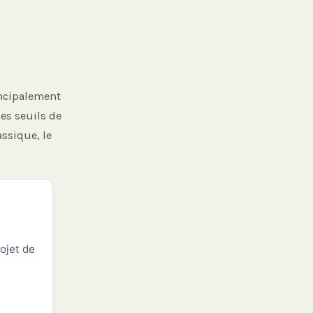
rincipalement
es seuils de
assique, le
ojet de