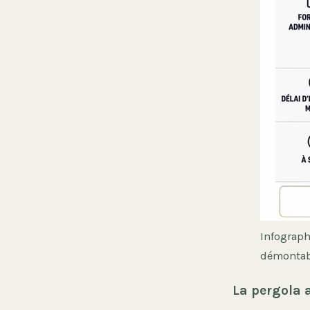
Infograph
démontabl
La pergola 