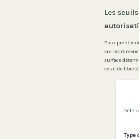
Les seuil
autorisat
Pour profiter d
sur les dimensi
surface détermi
seuil de liberté
Déterm
Type 