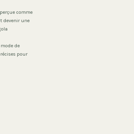
nt perçue comme
ut devenir une
gola
e mode de
 précises pour