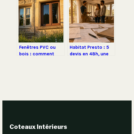
vraiment savoir
expertise
indépendante et
garanties pour
éviter les pièges
Fenêtres PVC ou
Habitat Presto : 5
bois : comment
devis en 48h, une
choisir le meilleur
solution miracle ou
rapport entre
une simple mise en
isolation, entretien
relation ?
et budget ?
Coteaux Intérieurs