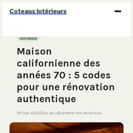
Coteaux Intérieurs
Bricolage
Immobilier
Déco
Maison
Immobilier
californienne des
Jardinage
années 70 : 5 codes
Maison
pour une rénovation
authentique
28 mai 2026
·
Élise de Labarrère
·
6 min de lecture