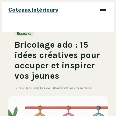
Coteaux Intérieurs
Bricolage
Bricolage
Déco
Bricolage ado : 15
Immobilier
idées créatives pour
Jardinage
occuper et inspirer
Maison
vos jeunes
12 février 2026
·
Élise de Labarrère
·
11 min de lecture