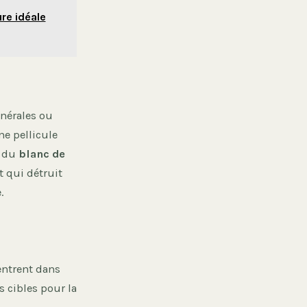
re idéale
inérales ou
ne pellicule
c du
blanc de
t qui détruit
.
entrent dans
s cibles pour la