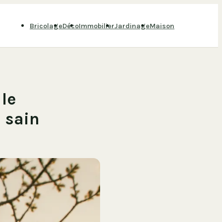
Bricolage
Déco
Immobilier
Jardinage
Maison
 le
 sain