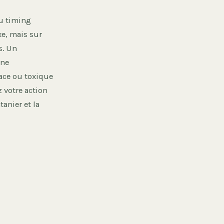
du timing
xe, mais sur
s. Un
une
cace ou toxique
z votre action
tanier et la