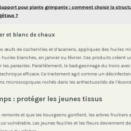
Support pour plante grimpante : comment choisir la structu
gétaux ?
ver et blanc de chaux
es œufs de cochenilles et d’acariens, appliquez des huiles m
s huiles blanches, en janvier ou février. Ces produits créent u
r les parasites. Parallèlement, le badigeonnage du tronc ave
technique efficace. Ce traitement agit comme un désinfectan
s microscopiques nichés dans les anfractuosités de l’écorce
mps : protéger les jeunes tissus
 remonte et que les bourgeons gonflent, les arbres fruitiers 
lus vulnérable. Les jeunes feuilles et les fleurs deviennent de