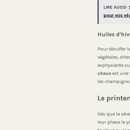
LIRE AUSSI
pour vos vé
Huiles d’hi
Pour étouffer l
végétales, dite
asphyxiante su
chaux
est une 
les champignon
Le printe
Dès que la sève
leur phase la p