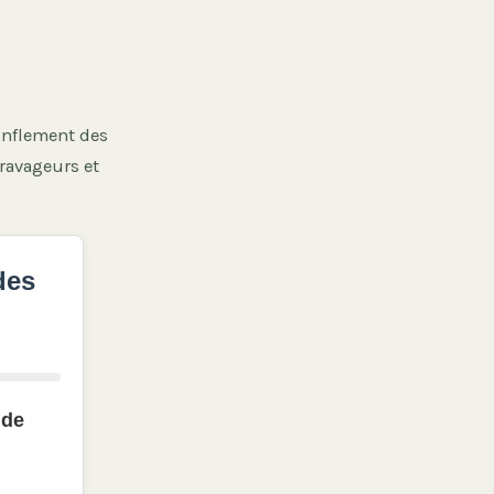
gonflement des
ravageurs et
des
 de