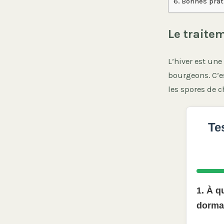
Bonnes prat
Le traitem
L’hiver est un
bourgeons. C’e
les spores de c
Te
1. À q
dorman