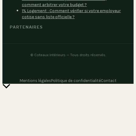
comment arbitrer votre budget ?
1% Logement : Comment vérifier si votre employeur
cotise sans liste officielle ?
PARTENAIRES
©
Coteaux Intérieurs
— Tous droits réservés.
Mentions légales
Politique de confidentialité
Contact
Retour
en
haut