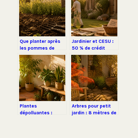
Que planter après
Jardinier et CESU :
les pommes de
50 % de crédit
terre : 4 stratégies
d’impôt et mode
pour régénérer
d’emploi pour
votre sol et éviter
déclarer
les maladies
Plantes
Arbres pour petit
dépolluantes :
jardin : 8 mètres de
gadget décoratif ou
hauteur maximum
véritable allié pour
pour structurer vos
la qualité de l’air ?
espaces sans