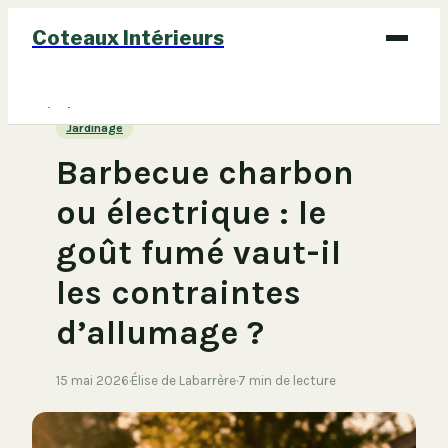
Coteaux Intérieurs
Bricolage
Jardinage
Déco
Barbecue charbon
Immobilier
ou électrique : le
Jardinage
goût fumé vaut-il
Maison
les contraintes
d’allumage ?
15 mai 2026
·
Élise de Labarrère
·
7 min de lecture