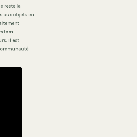
e reste la
s aux objets en
raitement
ystem
s. Il est
re communauté