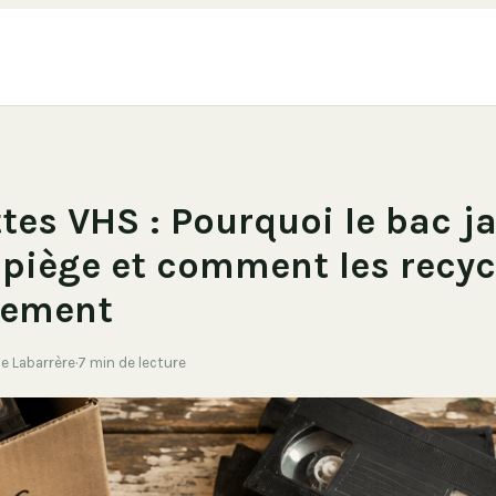
tes VHS : Pourquoi le bac j
 piège et comment les recyc
lement
de Labarrère
·
7 min de lecture