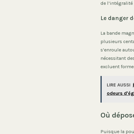
de l’intégralit
Le danger d
La bande magnét
plusieurs centa
s’enroule auto
nécessitant des
excluent forme
LIRE AUSSI
odeurs d'ég
Où dépose
Puisque la pou