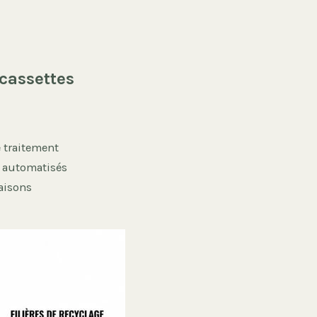
 cassettes
de traitement
i automatisés
raisons