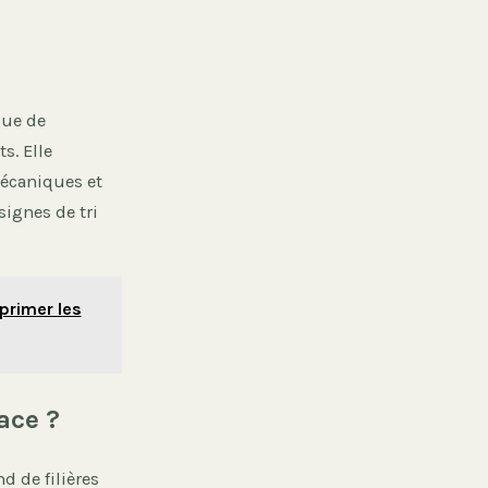
gue de
s. Elle
mécaniques et
signes de tri
primer les
ace ?
d de filières