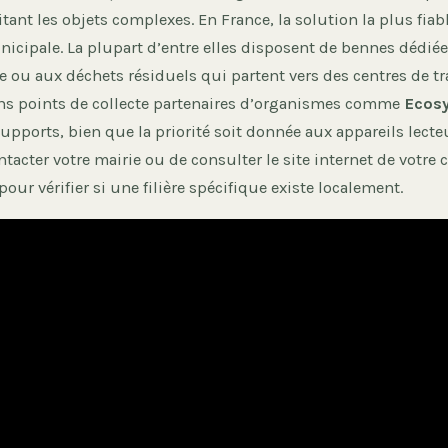
itant les objets complexes. En France, la solution la plus fiabl
icipale. La plupart d’entre elles disposent de bennes dédiée
e ou aux déchets résiduels qui partent vers des centres de t
ins points de collecte partenaires d’organismes comme
Ecos
upports, bien que la priorité soit donnée aux appareils lecteur
ntacter votre mairie ou de consulter le site internet de vot
r vérifier si une filière spécifique existe localement.