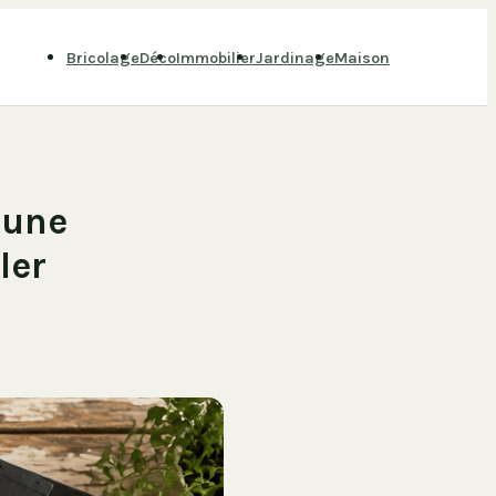
Bricolage
Déco
Immobilier
Jardinage
Maison
aune
ler