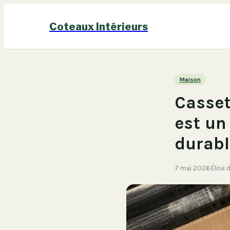
Coteaux Intérieurs
Maison
Casset
est un
durab
7 mai 2026
·
Élise 