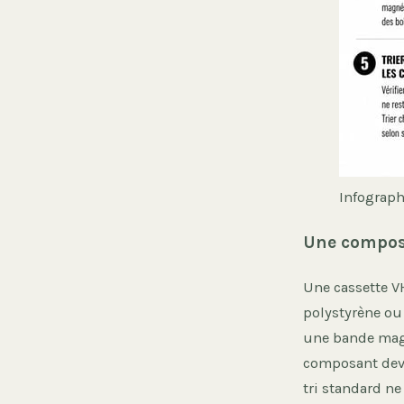
Infograph
Une compos
Une cassette V
polystyrène ou 
une bande magn
composant devr
tri standard ne