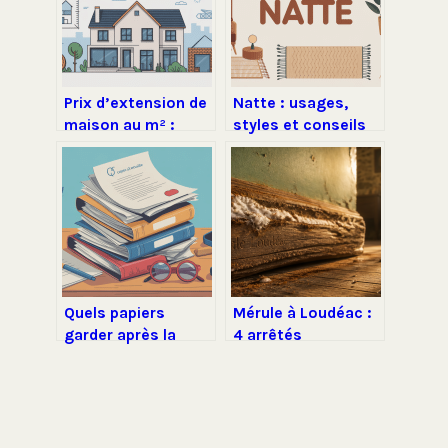
Prix d’extension de
Natte : usages,
maison au m² :
styles et conseils
budgets, écarts et
pour bien la choisir
exemples concrets
Quels papiers
Mérule à Loudéac :
garder après la
4 arrêtés
retraite pour être
préfectoraux et les
vraiment tranquille
réflexes pour
sauver votre
logement