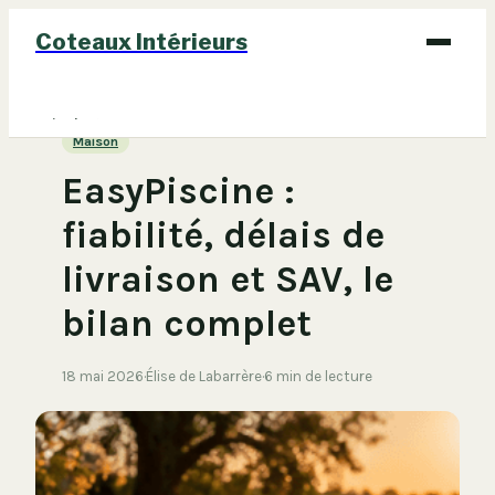
Coteaux Intérieurs
Bricolage
Maison
Déco
EasyPiscine :
Immobilier
fiabilité, délais de
Jardinage
livraison et SAV, le
Maison
bilan complet
18 mai 2026
·
Élise de Labarrère
·
6 min de lecture