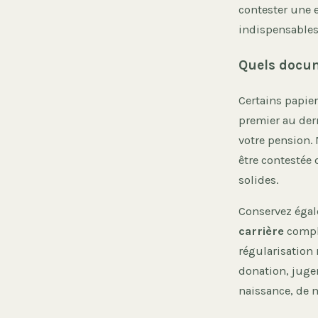
contester une e
indispensables 
Quels docum
Certains papier
premier au dern
votre pension. 
être contestée 
solides.
Conservez égal
carrière
compl
régularisation 
donation, jugem
naissance, de m