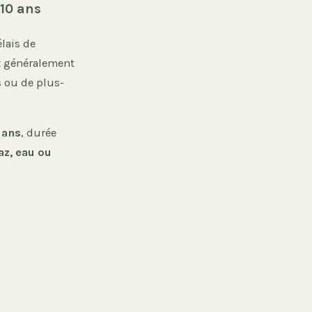
 10 ans
lais de
nt généralement
s ou de plus-
 ans
, durée
az, eau ou