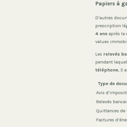
Papiers à ga
D’autres docum
prescription l
4 ans
après la 
values immobil
Les
relevés ba
pendant laquell
téléphone
, 5 
Type de doc
Avis d’imposit
Relevés bancai
Quittances de 
Factures d’éne