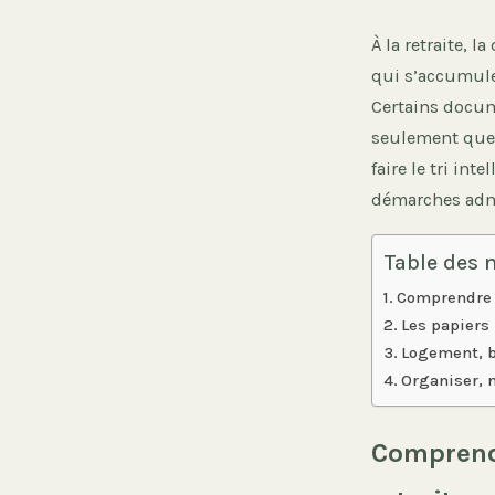
À la retraite, 
qui s’accumule
Certains docume
seulement quel
faire le tri in
démarches admi
Table des 
Comprendre r
Les papiers 
Logement, b
Organiser, 
Comprendr