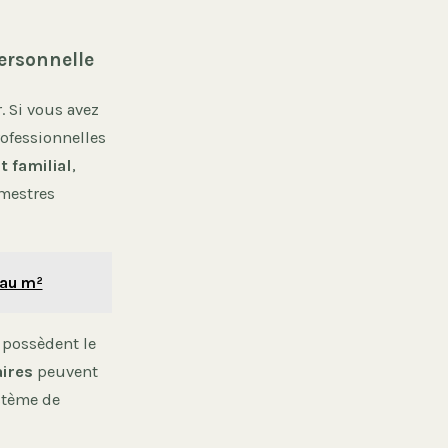
ersonnelle
. Si vous avez
rofessionnelles
t familial
,
imestres
 au m²
s possèdent le
aires
peuvent
ystème de