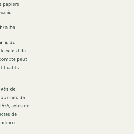
s papiers
assés.
traite
aire
, du
le calcul de
n compte peut
ificatifs
evés de
courriers de
iété
, actes de
actes de
miliaux.