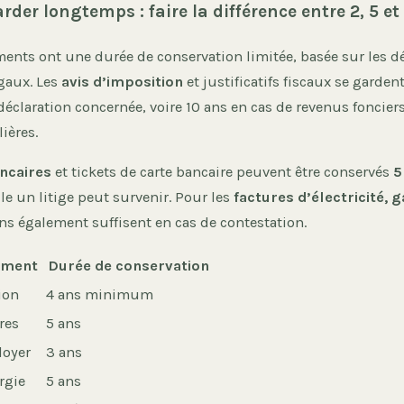
rder longtemps : faire la différence entre 2, 5 et
ents ont une durée de conservation limitée, basée sur les dé
égaux. Les
avis d’imposition
et justificatifs fiscaux se garde
déclaration concernée, voire 10 ans en cas de revenus foncier
ières.
ncaires
et tickets de carte bancaire peuvent être conservés
5
e un litige peut survenir. Pour les
factures d’électricité, g
ans également suffisent en cas de contestation.
ument
Durée de conservation
ion
4 ans minimum
res
5 ans
loyer
3 ans
rgie
5 ans