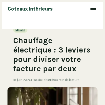
Coteaux Intérieurs
Bricolage
Maison
Déco
Chauffage
Immobilier
électrique : 3 leviers
Jardinage
pour diviser votre
Maison
facture par deux
18 juin 2026
·
Élise de Labarrère
·
5 min de lecture