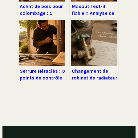
Achat de bois pour
Maxoutil est-il
colombage : 5
fiable ? Analyse de
critères techniques
13 000 avis, points
pour une structure
de vigilance et
durable
verdict final
Serrure Héraclès : 3
Changement de
points de contrôle
robinet de radiateur
pour sécuriser
: tarifs, facteurs de
votre porte sans
prix et conseils
tout changer
d’expert