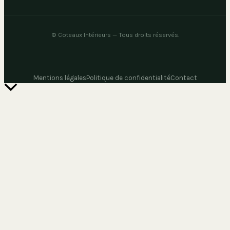
©
Coteaux Intérieurs
— Tous droits réservés.
Mentions légales
Politique de confidentialité
Contact
Retour
en
haut