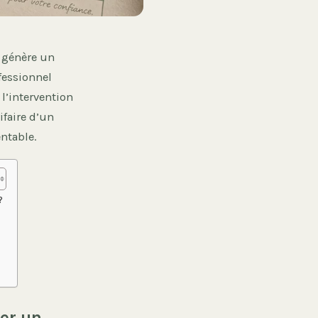
r génère un
fessionnel
l’intervention
ifaire d’un
entable.
?
er un