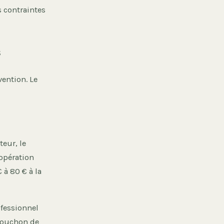
s contraintes
s
vention. Le
teur, le
 opération
 à 80 € à la
ofessionnel
 bouchon de