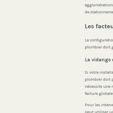
agglomérations
de stationneme
Les facte
La configuratio
plombier doit g
La vidange 
Si votre instal
plombier doit p
nécessite une r
facture globale
Pour les interv
peut utiliser 