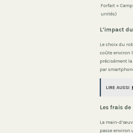
Forfait « Cam
unités)
L’impact du 
Le choix du ro
coûte environ 1
précisément la
par smartphone
LIRE AUSSI
Les frais d
La main-d’œuvre
passe environ u