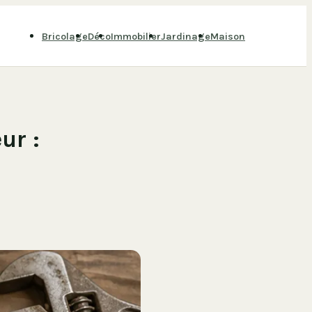
Bricolage
Déco
Immobilier
Jardinage
Maison
ur :