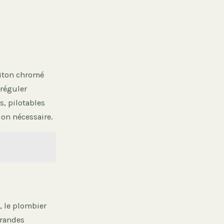
aiton chromé
 réguler
s, pilotables
ion nécessaire.
, le plombier
grandes