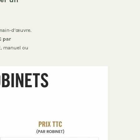
 main-d’œuvre.
€ par
et, manuel ou