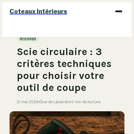
Coteaux Intérieurs
Bricolage
Bricolage
Déco
Scie circulaire : 3
Immobilier
critères techniques
Jardinage
pour choisir votre
Maison
outil de coupe
21 mai 2026
·
Élise de Labarrère
·
5 min de lecture