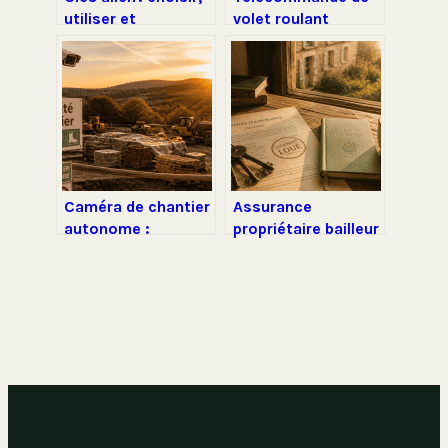
utiliser et
volet roulant
entretenir ces clés
bubendorff qui ne
hexagonales
fonctionne plus que
faire
Caméra de chantier
Assurance
autonome :
propriétaire bailleur
sécurisez vos
: obligations
engins, surveillez
légales, risques
vos travaux et
réels et protection
réduisez les vols
du patrimoine