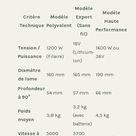
Modèle
Modèle
Critère
Modèle
Expert
Haute
Technique
Polyvalent
(Sans
Performance
fil)
18V
Tension /
1200 W
1600 W ou
(Lithium-
Puissance
(Filaire)
36V
ion)
Diamètre
160 mm
165 mm
190 mm
de lame
Profondeur
54 mm
57 mm
66 mm
à 90°
3,2 kg
Poids
3,8 kg
(avec
4,5 kg
moyen
batterie)
Vitesse à
5000
3700