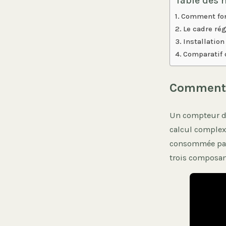
Table des 
Comment fon
Le cadre rég
Installatio
Comparatif d
Comment f
Un compteur d’
calcul complex
consommée par 
trois composan