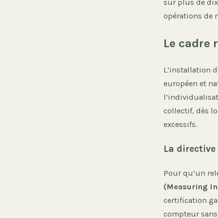
sur plus de dix
opérations de 
Le cadre 
L’installation 
européen et nat
l’individualis
collectif, dès 
excessifs.
La directiv
Pour qu’un rele
(Measuring In
certification ga
compteur sans c