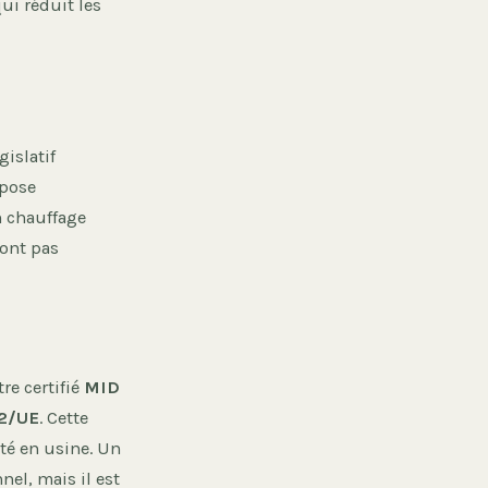
ui réduit les
islatif
mpose
n chauffage
sont pas
re certifié
MID
32/UE
. Cette
ité en usine. Un
el, mais il est