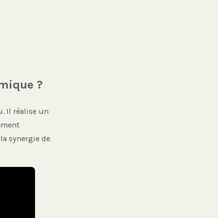
rmique ?
 Il réalise un
lement
la synergie de