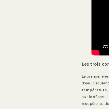
Les trois c
Le premier élé
d’eau circulan
température
,
sur le départ, l’
récupère les d