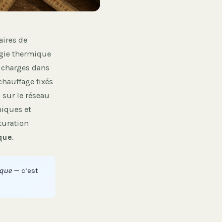
aires de
rgie thermique
s charges dans
chauffage fixés
 sur le réseau
niques et
turation
ique
.
ique
— c’est