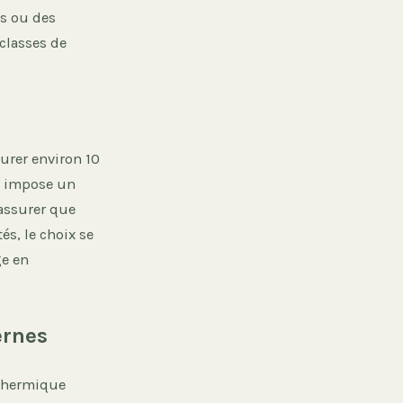
es ou des
 classes de
urer environ 10
on impose un
assurer que
és, le choix se
ge en
ernes
 thermique