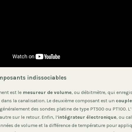
omposants indissociables
ment est le
mesureur de volume
, ou débitmètre, qui enregis
t dans la canalisation. Le deuxième composant est un
couple
 généralement des sondes platine de type PT500 ou PT100. L’
autre sur le retour. Enfin, l’
intégrateur électronique
, ou ca
onnées de volume et la différence de température pour appli