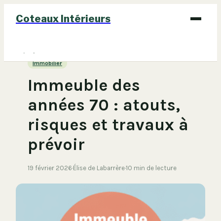
Coteaux Intérieurs
Bricolage
Immobilier
Déco
Immeuble des
Immobilier
années 70 : atouts,
Jardinage
risques et travaux à
Maison
prévoir
19 février 2026
·
Élise de Labarrère
·
10 min de lecture