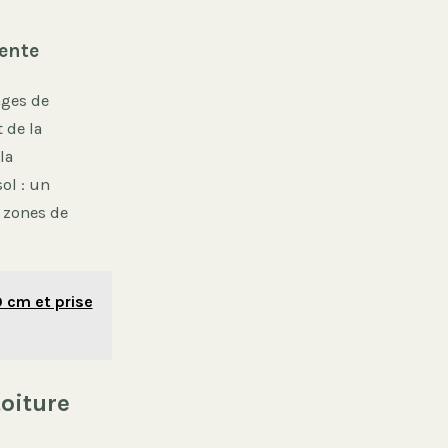
ente
ages de
 de la
la
ol : un
s zones de
0 cm et prise
toiture