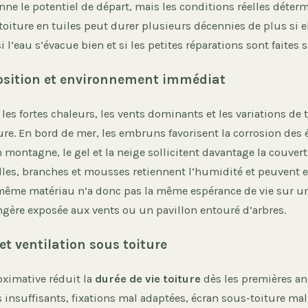
ne le potentiel de départ, mais les conditions réelles déterm
toiture en tuiles peut durer plusieurs décennies de plus si el
i l’eau s’évacue bien et si les petites réparations sont faites 
osition et environnement immédiat
l, les fortes chaleurs, les vents dominants et les variations d
ure. En bord de mer, les embruns favorisent la corrosion des
 montagne, le gel et la neige sollicitent davantage la couver
illes, branches et mousses retiennent l’humidité et peuvent 
 même matériau n’a donc pas la même espérance de vie sur 
ngère exposée aux vents ou un pavillon entouré d’arbres.
et ventilation sous toiture
ximative réduit la
durée de vie toiture
dès les premières an
insuffisants, fixations mal adaptées, écran sous-toiture ma