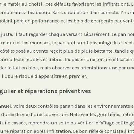
 le matériau choisi : ces défauts favorisent les infiltrations. 
ompte aussi beaucoup. Sans circulation d’air correcte, l’hum
solant perd en performance et les bois de charpente peuvent 
juste, il faut regarder chaque versant séparément. Le pan no
midité et les mousses, le pan sud subit davantage les UV et 
côté exposé aux vents reçoit plus de pluie battante, tandis qu
re collecte feuilles et débris. Inspecter une toiture efficacem
er le toit en bloc, mais observer ces orientations une par u
l’usure risque d’apparaître en premier.
gulier et réparations préventives
nnuel, voire deux contrôles par an dans les environnements 
 durée de vie d’une couverture. Nettoyer les gouttières, retire
uile cassée, reprendre un solin ou vérifier le faîtage coûte 
ne réparation après infiltration. Le bon réflexe consiste à int