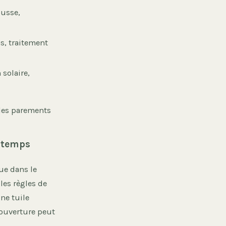
ousse,
s, traitement
 solaire,
 des parements
ngtemps
ue dans le
les règles de
une tuile
couverture peut