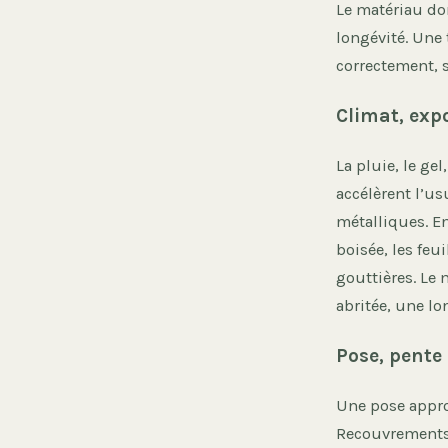
Le matériau don
longévité. Une 
correctement, s
Climat, exp
La pluie, le ge
accélèrent l’us
métalliques. En
boisée, les feu
gouttières. Le
abritée, une lo
Pose, pente 
Une pose appro
Recouvrements 