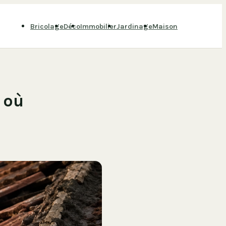
Bricolage
Déco
Immobilier
Jardinage
Maison
s où