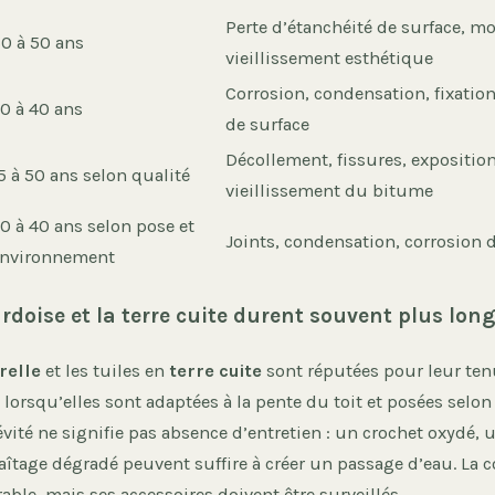
Perte d’étanchéité de surface, m
0 à 50 ans
vieillissement esthétique
Corrosion, condensation, fixation
0 à 40 ans
de surface
Décollement, fissures, exposition
5 à 50 ans selon qualité
vieillissement du bitume
0 à 40 ans selon pose et
Joints, condensation, corrosion
nvironnement
ardoise et la terre cuite durent souvent plus lo
relle
et les tuiles en
terre cuite
sont réputées pour leur ten
lorsqu’elles sont adaptées à la pente du toit et posées selon 
gévité ne signifie pas absence d’entretien : un crochet oxydé, 
aîtage dégradé peuvent suffire à créer un passage d’eau. La 
able, mais ses accessoires doivent être surveillés.