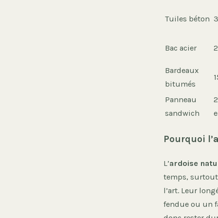
Tuiles béton
3
Bac acier
2
Bardeaux
1
bitumés
Panneau
2
sandwich
e
Pourquoi l’
L’
ardoise natu
temps, surtout 
l’art. Leur lon
fendue ou un f
donc rester dur