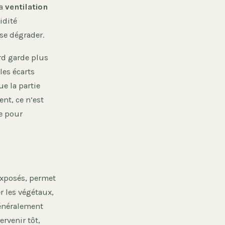
La
ventilation
idité
se dégrader.
rd garde plus
les écarts
e la partie
ent, ce n’est
ne pour
exposés, permet
r les végétaux,
généralement
ervenir tôt,