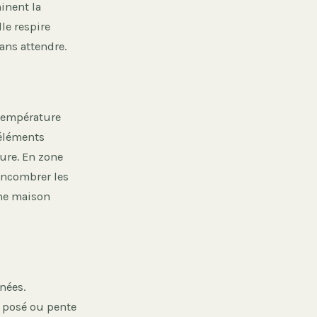
inent la
le respire
sans attendre.
e température
 éléments
ture. En zone
encombrer les
une maison
nées.
l posé ou pente