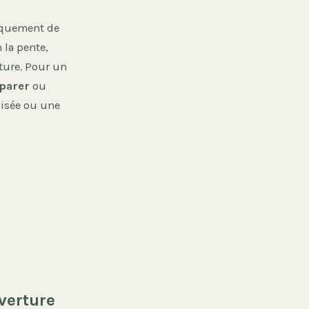
niquement de
 la pente,
iture. Pour un
parer
ou
lisée ou une
verture