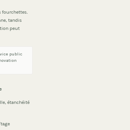
 fourchettes.
ne, tandis
tion peut
vice public
énovation
e
lle, étanchéité
îtage