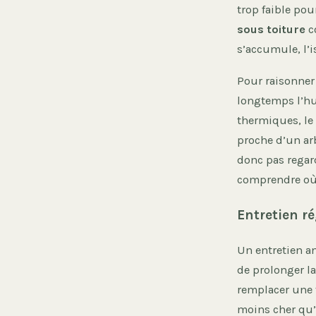
trop faible pour
sous toiture
c
s’accumule, l’i
Pour raisonner 
longtemps l’hu
thermiques, le 
proche d’un arb
donc pas regard
comprendre où 
Entretien ré
Un entretien a
de prolonger la
remplacer une t
moins cher qu’u