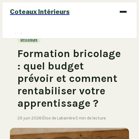
Coteaux Intérieurs
Bricolage
Bricolage
Déco
Formation bricolage
Immobilier
: quel budget
Jardinage
prévoir et comment
Maison
rentabiliser votre
apprentissage ?
29 juin 2026
·
Élise de Labarrère
·
5 min de lecture