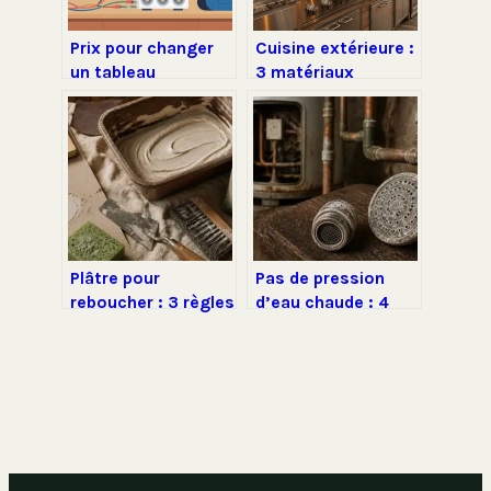
Prix pour changer
Cuisine extérieure :
un tableau
3 matériaux
électrique : budget,
durables et les
aides et bons choix
étapes clés pour
réussir votre
aménagement
Plâtre pour
Pas de pression
reboucher : 3 règles
d’eau chaude : 4
d’or pour éviter
points de contrôle
fissures et retraits
pour rétablir le
débit