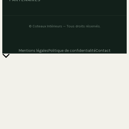
©
Coteaux Intérieurs
— Tous droits réservés.
Mentions légales
Politique de confidentialité
Contact
Retour
en
haut