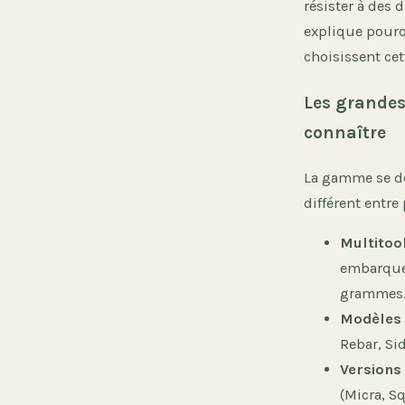
résister à des 
explique pourq
choisissent ce
Les grandes
connaître
La gamme se dé
différent entre
Multitoo
embarquen
grammes
Modèles
Rebar, Si
Versions
(Micra, S