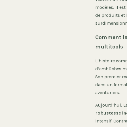
modèles, il est
de produits et 
surdimensionné
Comment la
multitools
L’histoire com
d’embûches méca
Son premier mod
dans un format
aventuriers.
Aujourd’hui, Le
robustesse in
intensif. Cont