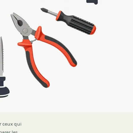
r ceux qui
arer les