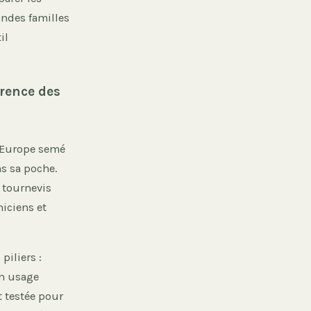
andes familles
il
rence des
 Europe semé
s sa poche.
t tournevis
iciens et
piliers :
n usage
t testée pour