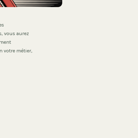
es
s, vous aurez
iment
n votre métier,