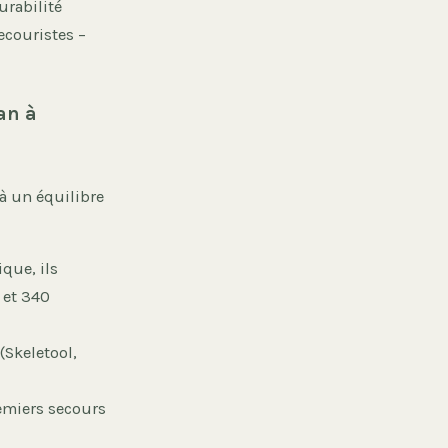
urabilité
ecouristes –
an à
à un équilibre
que, ils
 et 340
(Skeletool,
remiers secours