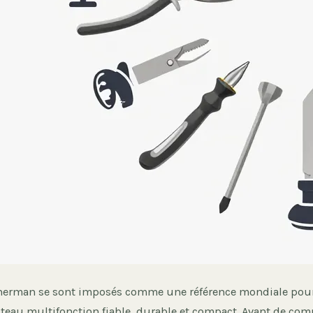
therman se sont imposés comme une référence mondiale pou
teau multifonction fiable, durable et compact. Avant de comp