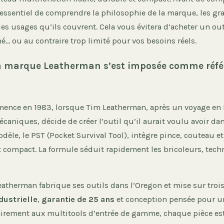
 essentiel de comprendre la philosophie de la marque, les gr
les usages qu’ils couvrent. Cela vous évitera d’acheter un out
… ou au contraire trop limité pour vos besoins réels.
 marque Leatherman s’est imposée comme réfé
mence en 1983, lorsque Tim Leatherman, après un voyage en
niques, décide de créer l’outil qu’il aurait voulu avoir dan
èle, le PST (Pocket Survival Tool), intègre pince, couteau e
 compact. La formule séduit rapidement les bricoleurs, techn
atherman fabrique ses outils dans l’Oregon et mise sur trois 
dustrielle
,
garantie de 25 ans
et conception pensée pour u
rairement aux multitools d’entrée de gamme, chaque pièce es