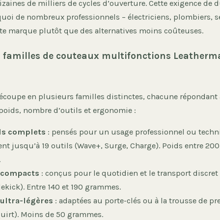
dizaines de milliers de cycles d’ouverture. Cette exigence de d
uoi de nombreux professionnels – électriciens, plombiers, s
tte marque plutôt que des alternatives moins coûteuses.
 familles de couteaux multifonctions Leatherm
coupe en plusieurs familles distinctes, chacune répondant 
 poids, nombre d’outils et ergonomie :
ls complets
: pensés pour un usage professionnel ou techni
t jusqu’à 19 outils (Wave+, Surge, Charge). Poids entre 200
.
 compacts
: conçus pour le quotidien et le transport discret 
dekick). Entre 140 et 190 grammes.
 ultra-légères
: adaptées au porte-clés ou à la trousse de p
quirt). Moins de 50 grammes.