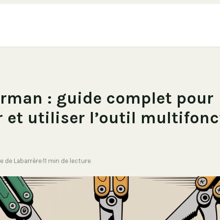
rman : guide complet pour
 et utiliser l’outil multifon
se de Labarrère
·
11 min de lecture