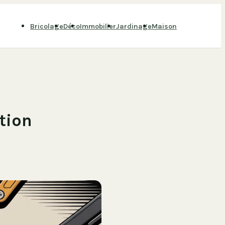
Bricolage
Déco
Immobilier
Jardinage
Maison
ction