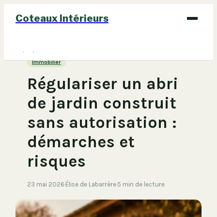
Coteaux Intérieurs
Bricolage
Immobilier
Déco
Régulariser un abri
Immobilier
de jardin construit
Jardinage
sans autorisation :
Maison
démarches et
risques
23 mai 2026
·
Élise de Labarrère
·
5 min de lecture