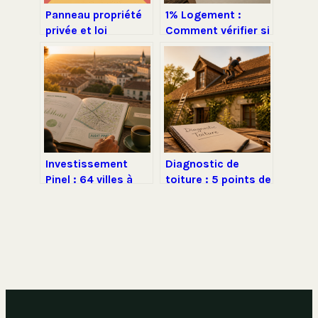
Panneau propriété
1% Logement :
privée et loi
Comment vérifier si
comment être
votre employeur
vraiment en règle
cotise sans liste
officielle ?
Investissement
Diagnostic de
Pinel : 64 villes à
toiture : 5 points de
risque et les 3
contrôle pour éviter
critères pour éviter
les surcoûts de
le piège locatif
rénovation