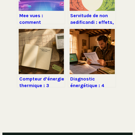
Mee vues :
Servitude de non
comment
aedificandi : effets,
fonctionne la
risques et
plateforme et
protections pour
comment en
vos terrains
profiter
Compteur d’énergie
Diagnostic
thermique : 3
énergétique : 4
critères de
facteurs clés pour
certification MID et
comprendre les
10 ans d’autonomie
écarts de prix
pour une
facturation juste