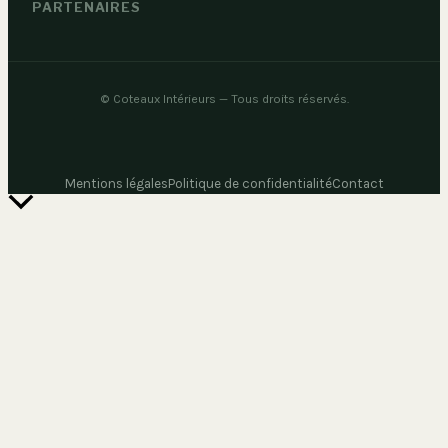
PARTENAIRES
©
Coteaux Intérieurs
— Tous droits réservés.
Mentions légales
Politique de confidentialité
Contact
Retour
en
haut