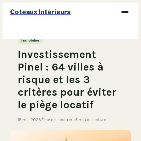
Coteaux Intérieurs
Bricolage
Immobilier
Déco
Investissement
Immobilier
Pinel : 64 villes à
Jardinage
risque et les 3
Maison
critères pour éviter
le piège locatif
18 mai 2026
·
Élise de Labarrère
·
6 min de lecture