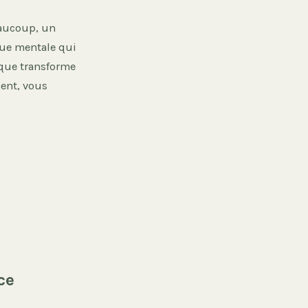
eaucoup, un
igue mentale qui
que transforme
ent, vous
ce