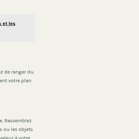
 et les
ez de ranger du
ent votre plan
ce. Rassemblez
s ou les objets
valeur à votre