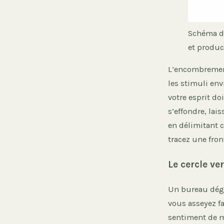
Schéma d
et produc
L’encombrement
les stimuli env
votre esprit do
s’effondre, lai
en délimitant c
tracez une front
Le cercle ve
Un bureau déga
vous asseyez fa
sentiment de ma