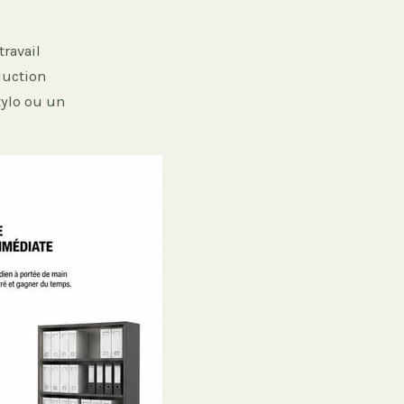
travail
duction
tylo ou un