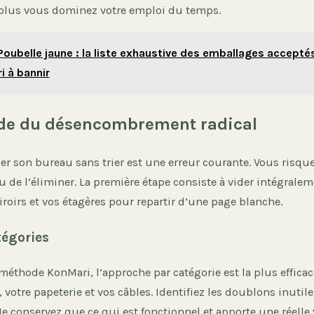
 plus vous dominez votre emploi du temps.
Poubelle jaune : la liste exhaustive des emballages acceptés
ri à bannir
de du désencombrement radical
er son bureau sans trier est une erreur courante. Vous risqu
u de l’éliminer. La première étape consiste à vider intégralem
 tiroirs et vos étagères pour repartir d’une page blanche.
tégories
 méthode KonMari, l’approche par catégorie est la plus effica
, votre papeterie et vos câbles. Identifiez les doublons inutile
e conservez que ce qui est fonctionnel et apporte une réelle 