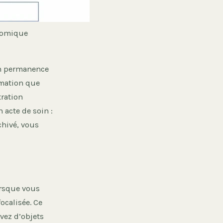
nomique
en permanence
rmation que
tration
n acte de soin :
rchivé, vous
orsque vous
ocalisée. Ce
avez d’objets