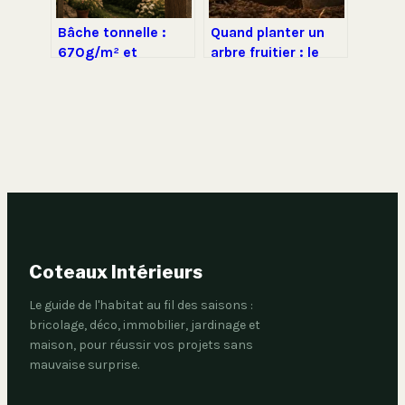
Bâche tonnelle :
Quand planter un
670g/m² et
arbre fruitier : le
traitement UV pour
calendrier idéal et 4
une protection
étapes pour une
durable
reprise réussie
Coteaux Intérieurs
Le guide de l'habitat au fil des saisons :
bricolage, déco, immobilier, jardinage et
maison, pour réussir vos projets sans
mauvaise surprise.