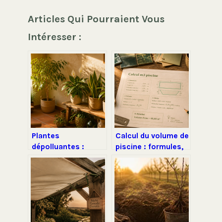
Articles Qui Pourraient Vous
Intéresser :
Plantes
Calcul du volume de
dépolluantes :
piscine : formules,
gadget décoratif ou
erreurs de mesure
véritable allié pour
et choix des
la qualité de l’air ?
équipements