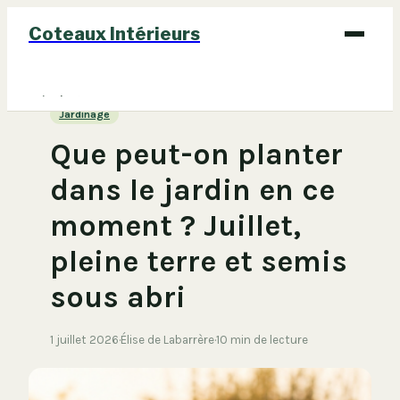
Coteaux Intérieurs
Bricolage
Jardinage
Déco
Que peut-on planter
Immobilier
dans le jardin en ce
Jardinage
moment ? Juillet,
Maison
pleine terre et semis
sous abri
1 juillet 2026
·
Élise de Labarrère
·
10 min de lecture