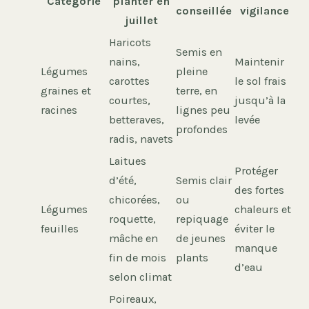
Catégorie
planter en
conseillée
vigilance
juillet
Haricots
Semis en
nains,
Maintenir
Légumes
pleine
carottes
le sol frais
graines et
terre, en
courtes,
jusqu’à la
racines
lignes peu
betteraves,
levée
profondes
radis, navets
Laitues
Protéger
d’été,
Semis clair
des fortes
chicorées,
ou
Légumes
chaleurs et
roquette,
repiquage
feuilles
éviter le
mâche en
de jeunes
manque
fin de mois
plants
d’eau
selon climat
Poireaux,