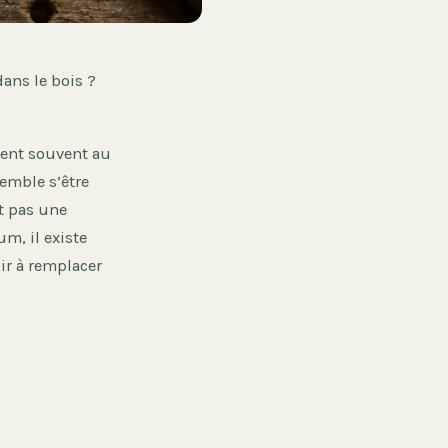
ans le bois ?
ient souvent au
emble s’être
st pas une
m, il existe
ir à remplacer