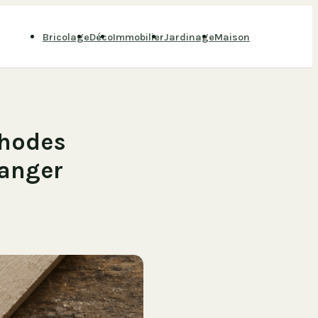
Bricolage
Déco
Immobilier
Jardinage
Maison
thodes
hanger