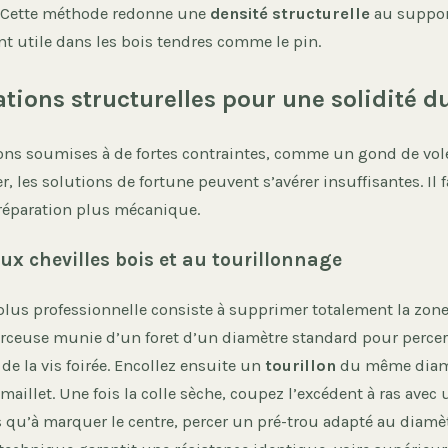
s. Cette méthode redonne une
densité structurelle
au support
t utile dans les bois tendres comme le pin.
ations structurelles pour une solidité d
ions soumises à de fortes contraintes, comme un gond de vol
r, les solutions de fortune peuvent s’avérer insuffisantes. Il f
réparation plus mécanique.
ux chevilles bois et au tourillonnage
plus professionnelle consiste à supprimer totalement la zon
erceuse munie d’un foret d’un diamètre standard pour perce
e la vis foirée. Encollez ensuite un
tourillon
du même diamè
maillet. Une fois la colle sèche, coupez l’excédent à ras avec u
 qu’à marquer le centre, percer un pré-trou adapté au diamètr