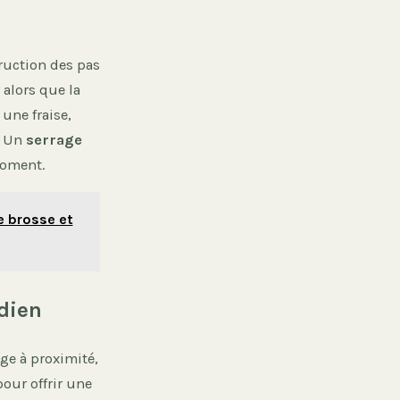
ruction des pas
 alors que la
 une fraise,
e. Un
serrage
moment.
e brosse et
idien
ge à proximité,
our offrir une