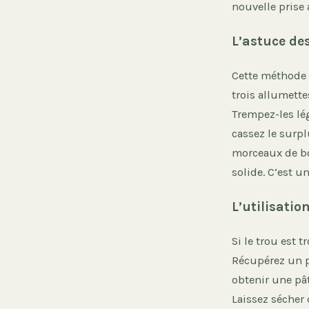
nouvelle prise 
L’astuce de
Cette méthode c
trois allumette
Trempez-les lé
cassez le surpl
morceaux de bo
solide. C’est u
L’utilisatio
Si le trou est 
Récupérez un p
obtenir une pât
Laissez sécher