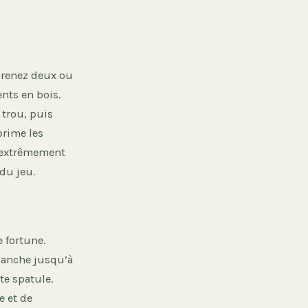
 Prenez deux ou
nts en bois.
e trou, puis
prime les
e extrêmement
 du jeu.
e fortune.
blanche jusqu’à
te spatule.
e et de