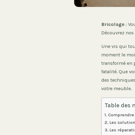
Bricolage
: Vo
Découvrez nos s
Une vis qui to
moment le moin
transformé en p
fatalité. Que v
des technique
votre meuble.
Table des 
Comprendre p
Les solutio
Les réparat