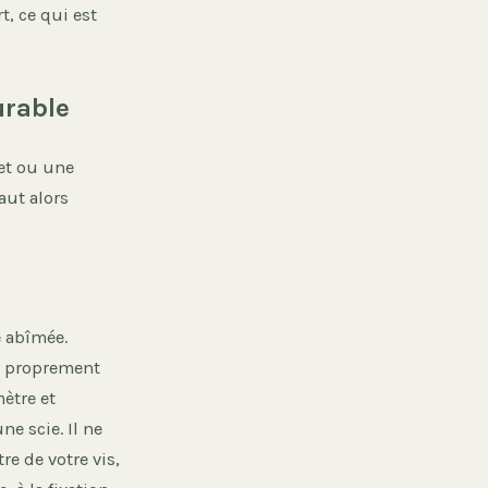
, ce qui est
urable
et ou une
aut alors
e abîmée.
r proprement
tre et
ne scie. Il ne
e de votre vis,