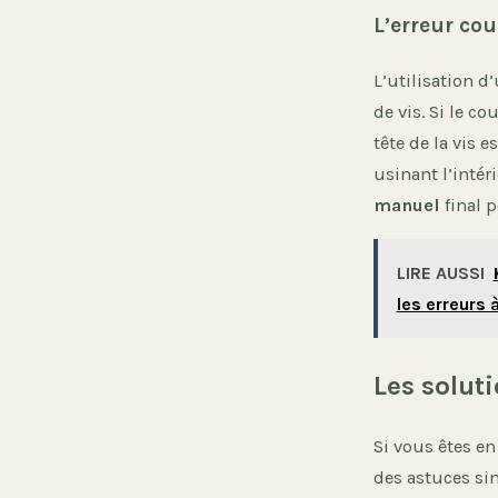
L’erreur co
L’utilisation d
de vis. Si le c
tête de la vis e
usinant l’intér
manuel
final p
LIRE AUSSI
les erreurs à
Les solut
Si vous êtes e
des astuces sim