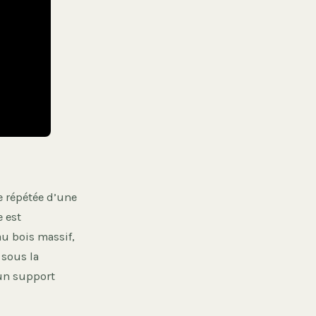
e répétée d’une
e est
au bois massif,
 sous la
cun support