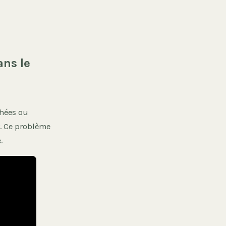
ans le
chées ou
r. Ce problème
.