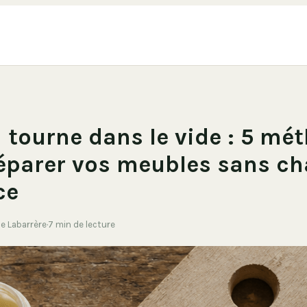
i tourne dans le vide : 5 mé
éparer vos meubles sans c
ce
de Labarrère
·
7 min de lecture