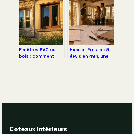
vraiment savoir
expertise
indépendante et
garanties pour
éviter les pièges
Fenêtres PVC ou
Habitat Presto : 5
bois : comment
devis en 48h, une
choisir le meilleur
solution miracle ou
rapport entre
une simple mise en
isolation, entretien
relation ?
et budget ?
Coteaux Intérieurs