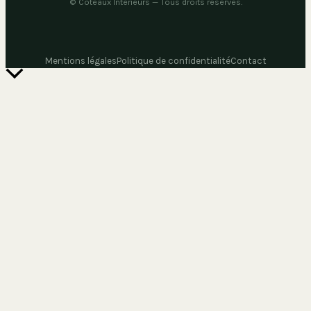
©
Coteaux Intérieurs
— Tous droits réservés.
Mentions légales
Politique de confidentialité
Contact
Retour
en
haut