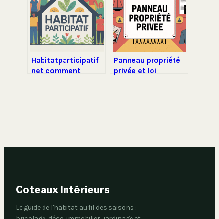
comment en
profiter
Habitatparticipatif
Panneau propriété
net comment
privée et loi
utiliser la
comment être
plateforme et
vraiment en règle
trouver son projet
Coteaux Intérieurs
Le guide de l'habitat au fil des saisons :
bricolage, déco, immobilier, jardinage et