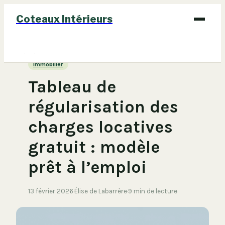
Coteaux Intérieurs
Bricolage
Immobilier
Déco
Tableau de
Immobilier
régularisation des
Jardinage
charges locatives
Maison
gratuit : modèle
prêt à l’emploi
13 février 2026
·
Élise de Labarrère
·
9 min de lecture