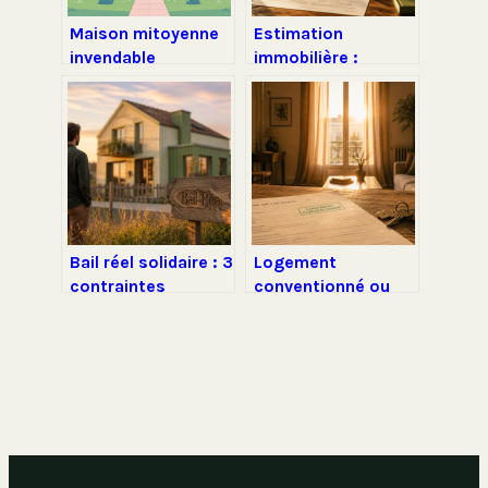
Maison mitoyenne
Estimation
invendable
immobilière :
comment débloquer
comment valoriser
la vente et rassurer
vos travaux pour
les acheteurs
éviter 15% d’écart
de prix
Bail réel solidaire : 3
Logement
contraintes
conventionné ou
majeures à
non : 3 différences
connaître avant de
majeures sur le
signer
loyer et les aides
APL