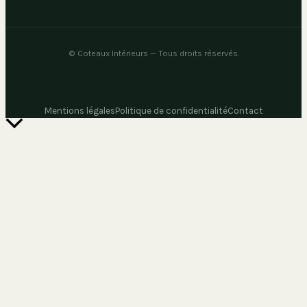
©
Coteaux Intérieurs
— Tous droits réservés.
Mentions légales
Politique de confidentialité
Contact
Retour
en
haut