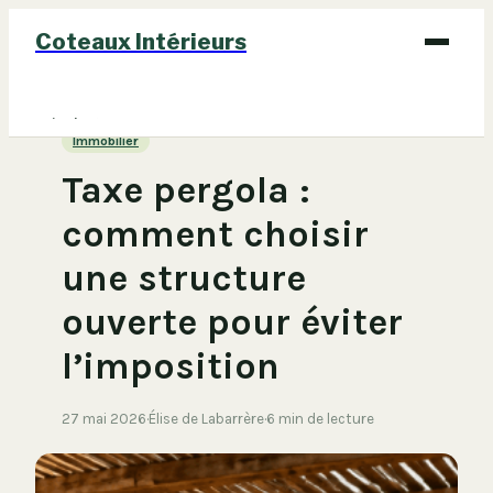
Coteaux Intérieurs
Bricolage
Immobilier
Déco
Taxe pergola :
Immobilier
comment choisir
Jardinage
une structure
Maison
ouverte pour éviter
l’imposition
27 mai 2026
·
Élise de Labarrère
·
6 min de lecture