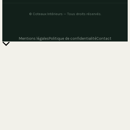
©
Coteaux Intérieurs
— Tous droits réservés.
Mentions légales
Politique de confidentialité
Contact
Retour
en
haut