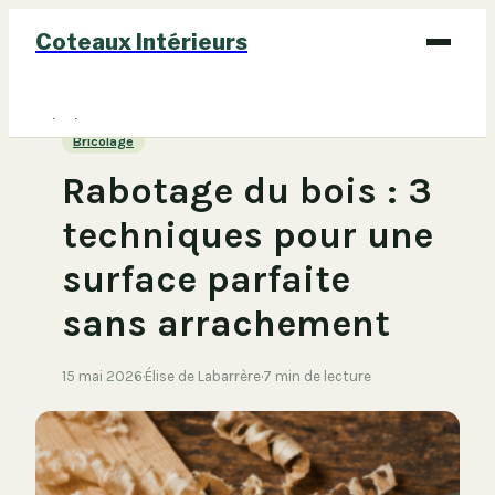
Coteaux Intérieurs
Bricolage
Bricolage
Déco
Rabotage du bois : 3
Immobilier
techniques pour une
Jardinage
surface parfaite
Maison
sans arrachement
15 mai 2026
·
Élise de Labarrère
·
7 min de lecture