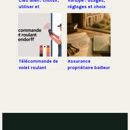
Clés allen : choisir,
Varlope : usages,
utiliser et
réglages et choix
entretenir ces clés
de ce rabot de
hexagonales
menuisier
Télécommande de
Assurance
volet roulant
propriétaire bailleur
bubendorff qui ne
: obligations
fonctionne plus que
légales, risques
faire
réels et protection
du patrimoine