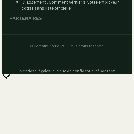
1% Logement : Comment vérifier si votre employeur
cotise sans liste officielle ?
PARTENAIRES
©
Coteaux Intérieurs
— Tous droits réservés.
Mentions légales
Politique de confidentialité
Contact
Retour
en
haut