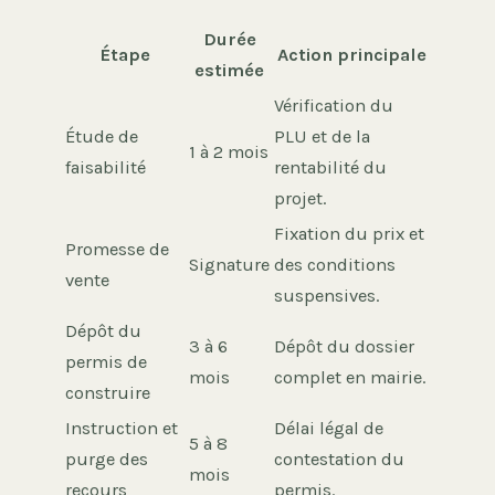
Durée
Étape
Action principale
estimée
Vérification du
Étude de
PLU et de la
1 à 2 mois
faisabilité
rentabilité du
projet.
Fixation du prix et
Promesse de
Signature
des conditions
vente
suspensives.
Dépôt du
3 à 6
Dépôt du dossier
permis de
mois
complet en mairie.
construire
Instruction et
Délai légal de
5 à 8
purge des
contestation du
mois
recours
permis.