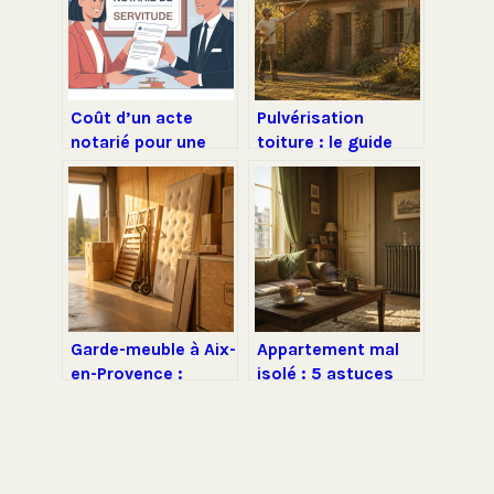
Coût d’un acte
Pulvérisation
notarié pour une
toiture : le guide
servitude :
pour nettoyer votre
montants, règles et
couverture sans
optimisations
monter sur le toit
Garde-meuble à Aix-
Appartement mal
en-Provence :
isolé : 5 astuces
30€/mois ou
concrètes pour
sécurité premium,
gagner 2°C et
comment choisir
réduire vos
sans se tromper ?
factures