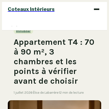
Coteaux Intérieurs
Bricolage
Immobilier
Déco
Appartement T4 : 70
Immobilier
à 90 m², 3
Jardinage
chambres et les
Maison
points à vérifier
avant de choisir
1 juillet 2026
·
Élise de Labarrère
·
12 min de lecture