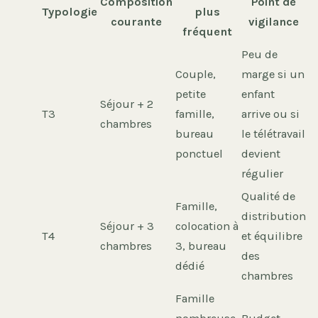
Composition
Point de
Typologie
plus
courante
vigilance
fréquent
Peu de
Couple,
marge si un
petite
enfant
Séjour + 2
T3
famille,
arrive ou si
chambres
bureau
le télétravail
ponctuel
devient
régulier
Qualité de
Famille,
distribution
Séjour + 3
colocation à
T4
et équilibre
chambres
3, bureau
des
dédié
chambres
Famille