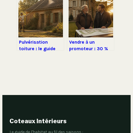
réussir votre projet
Pulvérisation
Vendre à un
toiture : le guide
promoteur : 30 %
pour nettoyer votre
de gain potentiel et
couverture sans
les 3 pièges à éviter
monter sur le toit
pour sécuriser
votre transaction
Coteaux Intérieurs
Le guide de l'habitat au fil des saisons :