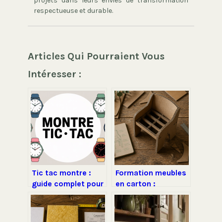
projets dans leurs envies de transformation
respectueuse et durable.
Articles Qui Pourraient Vous
Intéresser :
Tic tac montre :
Formation meubles
guide complet pour
en carton :
choisir, régler et
concevez un
valoriser votre
mobilier design,
modèle
robuste et éco-