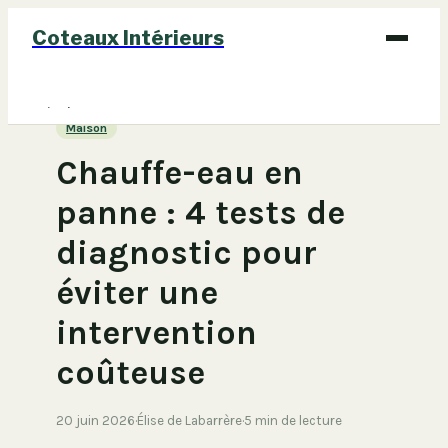
Coteaux Intérieurs
Bricolage
Maison
Déco
Chauffe-eau en
Immobilier
panne : 4 tests de
Jardinage
diagnostic pour
Maison
éviter une
intervention
coûteuse
20 juin 2026
·
Élise de Labarrère
·
5 min de lecture