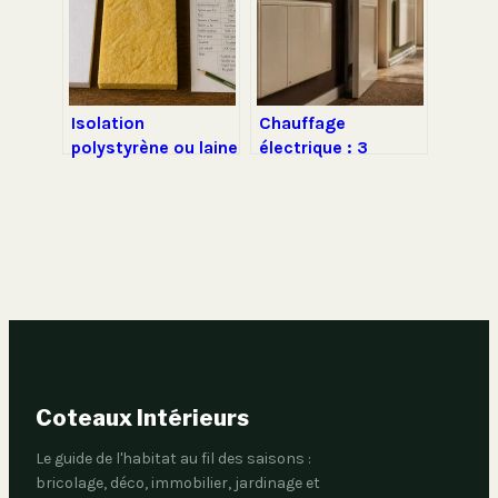
responsable
Isolation
Chauffage
polystyrène ou laine
électrique : 3
de verre : quel
leviers pour diviser
matériau choisir
votre facture par
pour vos travaux ?
deux
Coteaux Intérieurs
Le guide de l'habitat au fil des saisons :
bricolage, déco, immobilier, jardinage et