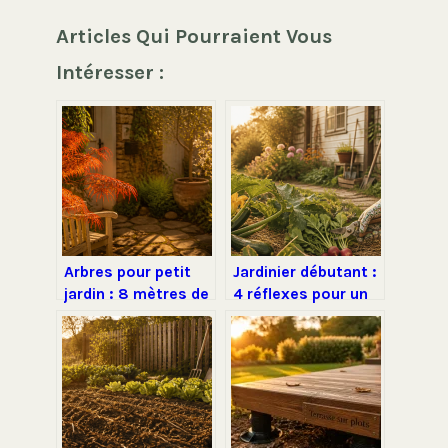
Articles Qui Pourraient Vous
Intéresser :
Arbres pour petit
Jardinier débutant :
jardin : 8 mètres de
4 réflexes pour un
hauteur maximum
potager généreux
pour structurer vos
sans y passer ses
espaces sans
week-ends
encombrer