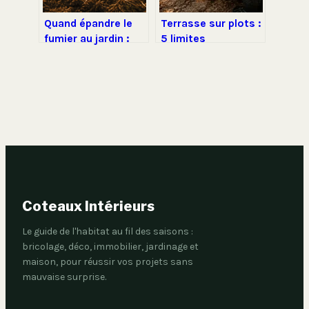
Quand épandre le
Terrasse sur plots :
fumier au jardin :
5 limites
calendrier, dosages
techniques et
et choix selon votre
erreurs de pose à
sol
anticiper
Coteaux Intérieurs
Le guide de l'habitat au fil des saisons :
bricolage, déco, immobilier, jardinage et
maison, pour réussir vos projets sans
mauvaise surprise.