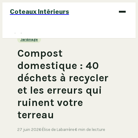
Coteaux Intérieurs
Bricolage
Jardinage
Déco
Compost
Immobilier
domestique : 40
Jardinage
déchets à recycler
Maison
et les erreurs qui
ruinent votre
terreau
27 juin 2026
·
Élise de Labarrère
·
6 min de lecture