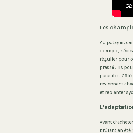
Les champio
Au potager, ce
exemple, néces
régulier pour o
pressé : ils po
parasites. Côt
reviennent cha
et replanter s
L’adaptation
Avant d’acheter
brûlant en été 