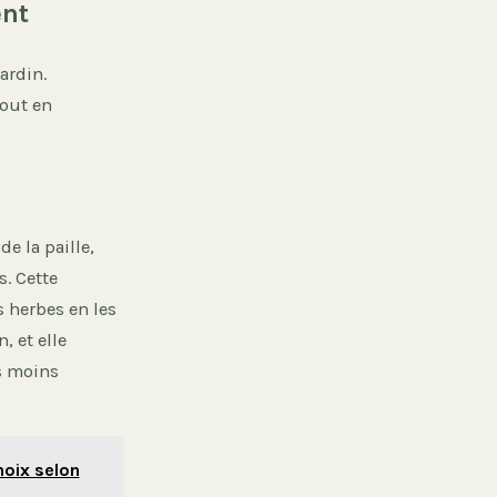
ent
ardin.
tout en
e la paille,
. Cette
s herbes en les
, et elle
s moins
hoix selon