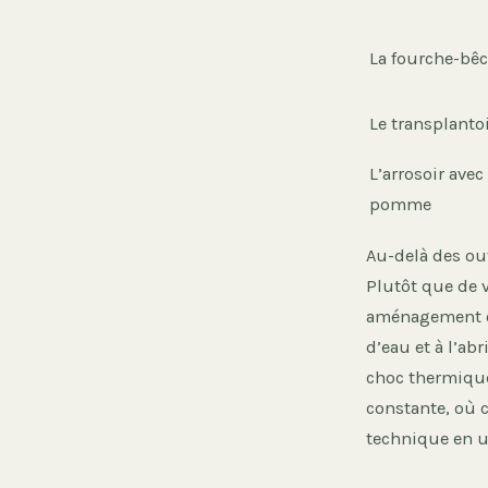
La fourche-bê
Le transplanto
L’arrosoir avec
pomme
Au-delà des out
Plutôt que de v
aménagement co
d’eau et à l’ab
choc thermique
constante, où 
technique en u