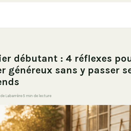
ier débutant : 4 réflexes po
r généreux sans y passer s
ends
e de Labarrère
·
5 min de lecture