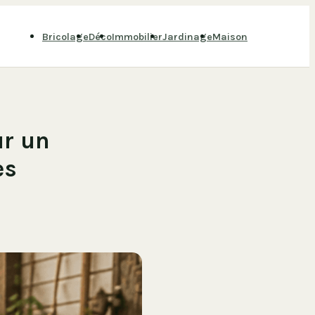
Bricolage
Déco
Immobilier
Jardinage
Maison
ur un
es