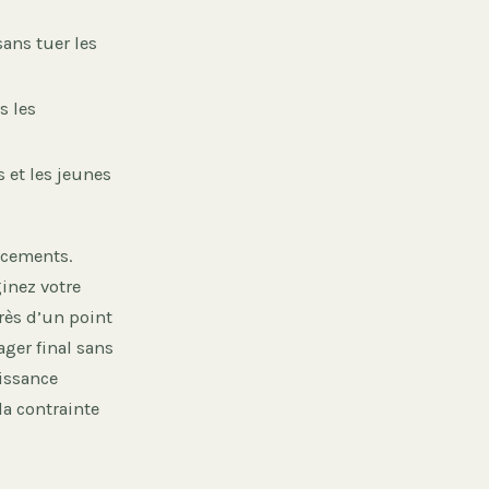
sans tuer les
s les
 et les jeunes
acements.
inez votre
rès d’un point
ager final sans
issance
la contrainte