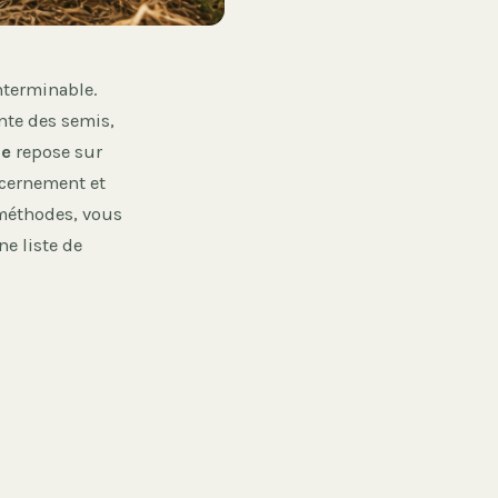
nterminable.
nte des semis,
ce
repose sur
scernement et
 méthodes, vous
ne liste de