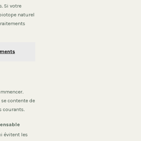
. Si votre
 biotope naturel
traitements
cements
commencer.
r se contente de
s courants.
pensable
 évitent les