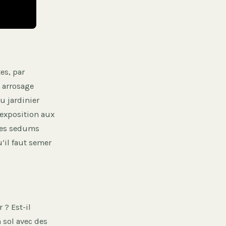
es, par
 arrosage
du jardinier
l’exposition aux
 les sedums
’il faut semer
 ? Est-il
 sol avec des