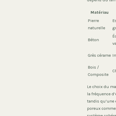
Matériau
Pierre
E
naturelle
g
É
Béton
va
Grès cérame
I
Bois /
C
Composite
Le choix du mat
la fréquence d’
tandis qu’une e
poreux comme l
système cohére