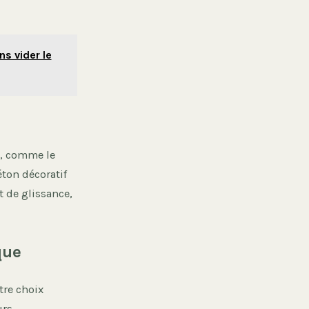
ns vider le
le, comme le
éton décoratif
t de glissance,
que
tre choix
rs.