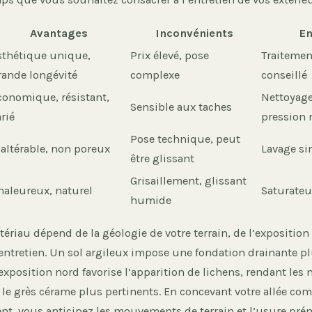
Avantages
Inconvénients
En
sthétique unique,
Prix élevé, pose
Traitemen
rande longévité
complexe
conseillé
conomique, résistant,
Nettoyag
Sensible aux taches
rié
pression
Pose technique, peut
naltérable, non poreux
Lavage si
être glissant
Grisaillement, glissant
haleureux, naturel
Saturateu
humide
ériau dépend de la géologie de votre terrain, de l’exposition 
entretien. Un sol argileux impose une fondation drainante pl
xposition nord favorise l’apparition de lichens, rendant les
e grès cérame plus pertinents. En concevant votre allée c
nt, vous anticipez les mouvements de terrain et l’usure pré