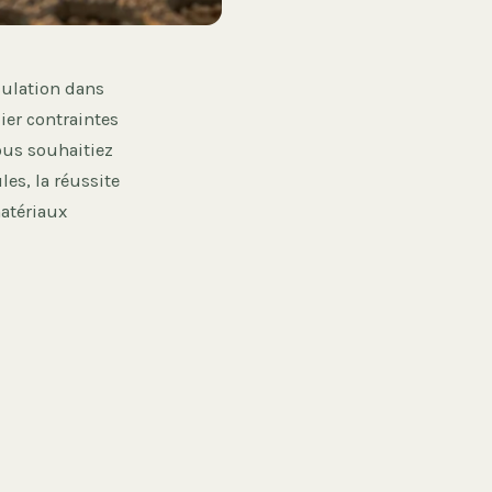
culation dans
er contraintes
ous souhaitiez
es, la réussite
matériaux