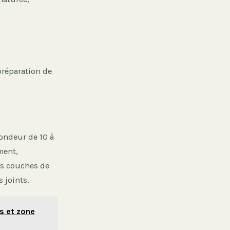
préparation de
fondeur de 10 à
ment,
es couches de
 joints.
es et zone