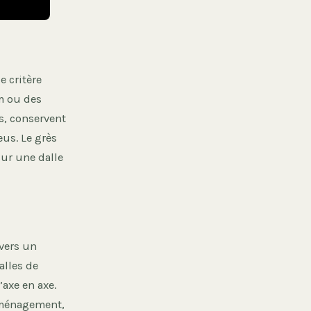
e critère
cm ou des
s, conservent
eus. Le grès
ur une dalle
vers un
alles de
’axe en axe.
’aménagement,