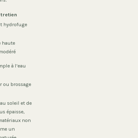
tretien
t hydrofuge
e haute
 modéré
mple à l’eau
r ou brossage
au soleil et de
us épaisse,
 matériaux non
omme un
maturée,