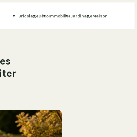
Bricolage
Déco
Immobilier
Jardinage
Maison
res
iter