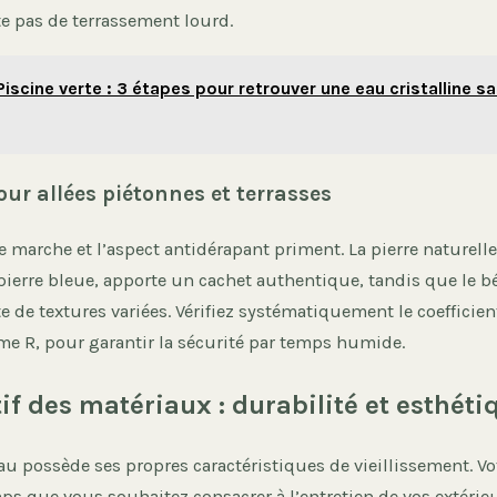
te pas de terrassement lourd.
Piscine verte : 3 étapes pour retrouver une eau cristalline sa
our allées piétonnes et terrasses
 de marche et l’aspect antidérapant priment. La pierre naturel
 pierre bleue, apporte un cachet authentique, tandis que le b
te de textures variées. Vérifiez systématiquement le coefficien
me R, pour garantir la sécurité par temps humide.
f des matériaux : durabilité et esthéti
u possède ses propres caractéristiques de vieillissement. Vo
s que vous souhaitez consacrer à l’entretien de vos extérieu