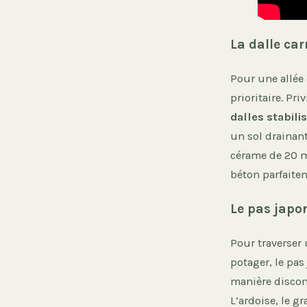
La dalle car
Pour une allée 
prioritaire. Pr
dalles stabili
un sol drainant
cérame de 20 m
béton parfaitem
Le pas japo
Pour traverser
potager, le pas
manière discont
L’ardoise, le 