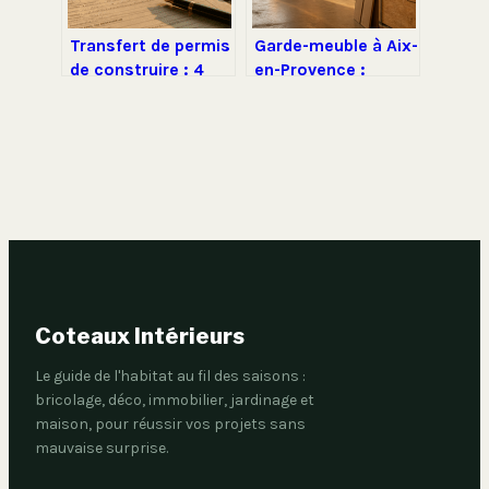
Transfert de permis
Garde-meuble à Aix-
de construire : 4
en-Provence :
exemplaires, 2 mois
30€/mois ou
et les erreurs à
sécurité premium,
éviter pour
comment choisir
sécuriser votre
sans se tromper ?
projet
Coteaux Intérieurs
Le guide de l'habitat au fil des saisons :
bricolage, déco, immobilier, jardinage et
maison, pour réussir vos projets sans
mauvaise surprise.