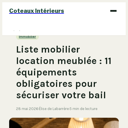
Coteaux Intérieurs
Bricolage
Immobilier
Déco
Liste mobilier
Immobilier
location meublée : 11
Jardinage
équipements
Maison
obligatoires pour
sécuriser votre bail
28 mai 2026
·
Élise de Labarrère
·
5 min de lecture