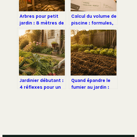
Arbres pour petit
Calcul du volume de
jardin : 8 mètres de
piscine : formules,
hauteur maximum
erreurs de mesure
pour structurer vos
et choix des
espaces sans
équipements
encombrer
Jardinier débutant :
Quand épandre le
4 réflexes pour un
fumier au jardin :
potager généreux
calendrier, dosages
sans y passer ses
et choix selon votre
week-ends
sol