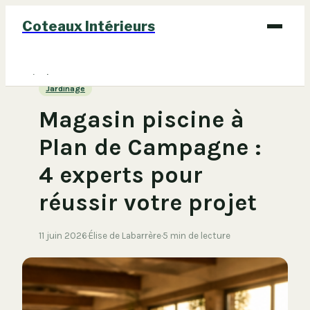
Coteaux Intérieurs
Bricolage
Jardinage
Déco
Magasin piscine à
Immobilier
Plan de Campagne :
Jardinage
4 experts pour
Maison
réussir votre projet
11 juin 2026
·
Élise de Labarrère
·
5 min de lecture