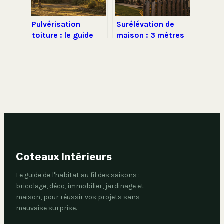
Pulvérisation
Surélévation de
toiture : le guide
maison : 3 mètres
pour nettoyer votre
de distance et 4
couverture sans
règles pour prévenir
monter sur le toit
les conflits de
voisinage
Coteaux Intérieurs
Le guide de l'habitat au fil des saisons :
bricolage, déco, immobilier, jardinage et
maison, pour réussir vos projets sans
mauvaise surprise.