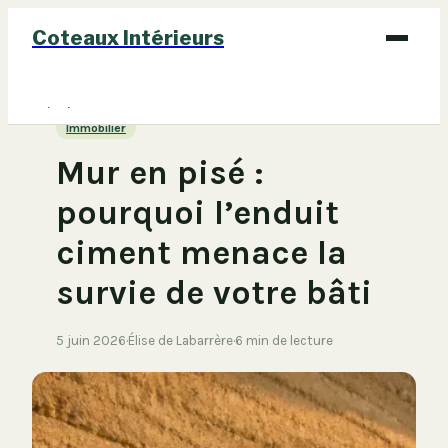
Coteaux Intérieurs
Bricolage
Immobilier
Déco
Mur en pisé :
Immobilier
pourquoi l’enduit
Jardinage
ciment menace la
Maison
survie de votre bâti
5 juin 2026
·
Élise de Labarrère
·
6 min de lecture