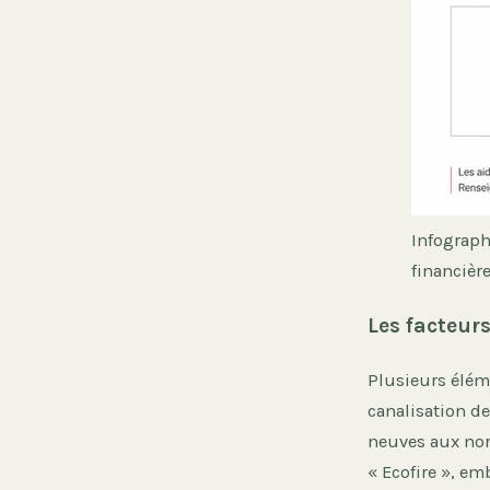
Infograph
financièr
Les facteurs
Plusieurs éléme
canalisation de
neuves aux n
« Ecofire », e