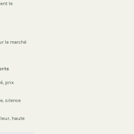
ent le
ur le marché
orts
é, prix
e, silence
leur, haute