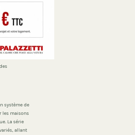
ides
’un système de
ur les maisons
e. La série
riés, allant