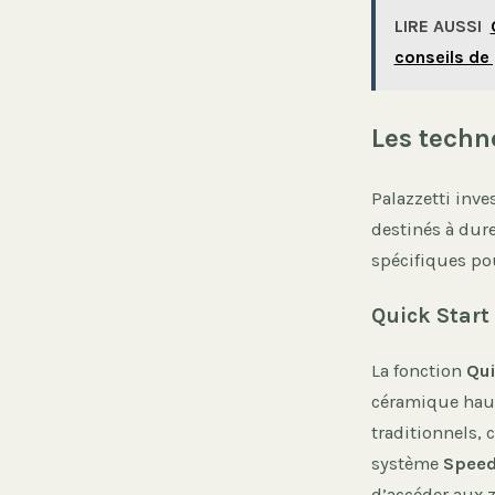
LIRE AUSSI
conseils de
Les techno
Palazzetti inve
destinés à dur
spécifiques pou
Quick Start 
La fonction
Qui
céramique haut
traditionnels, 
système
Speed
d’accéder aux 