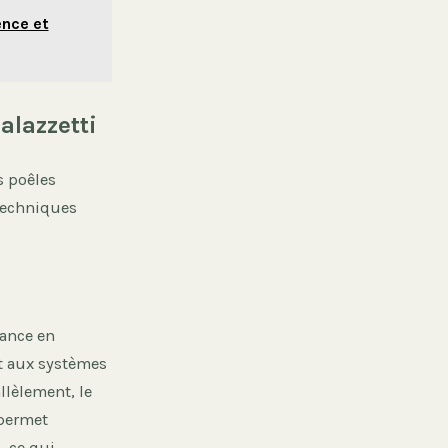
ence et
alazzetti
s poêles
 techniques
tance en
t aux systèmes
llèlement, le
 permet
 ce qui