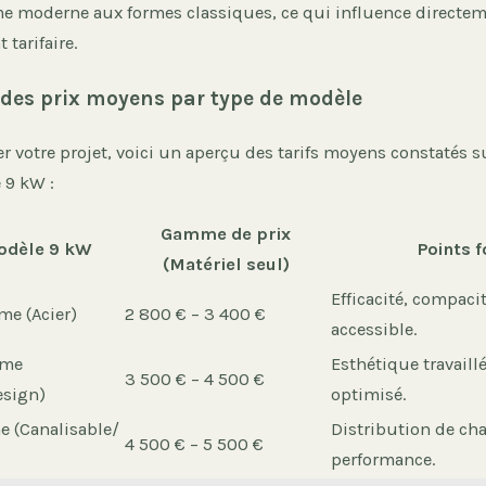
 moderne aux formes classiques, ce qui influence directem
tarifaire.
des prix moyens par type de modèle
 votre projet, voici un aperçu des tarifs moyens constatés s
 9 kW :
Gamme de prix
odèle 9 kW
Points f
(Matériel seul)
Efficacité, compacit
me (Acier)
2 800 € – 3 400 €
accessible.
mme
Esthétique travaillé
3 500 € – 4 500 €
esign)
optimisé.
 (Canalisable/
Distribution de cha
4 500 € – 5 500 €
performance.