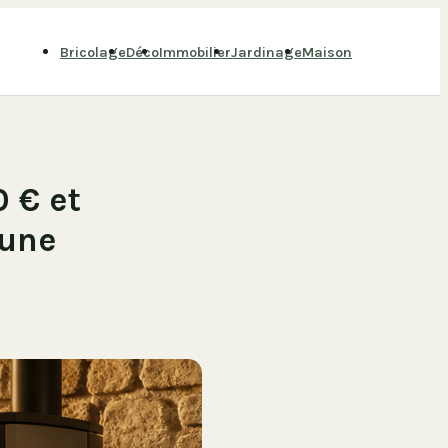
Bricolage
Déco
Immobilier
Jardinage
Maison
0 € et
 une