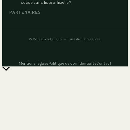
cotise sans liste officielle ?
PARTENAIRES
©
Coteaux Intérieurs
— Tous droits réservés.
Mentions légales
Politique de confidentialité
Contact
Retour
en
haut