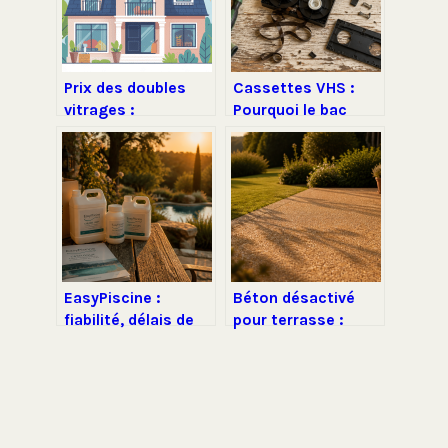
Prix des doubles
Cassettes VHS :
vitrages :
Pourquoi le bac
fourchettes,
jaune est un piège
exemples et vrais
et comment les
coûts à prévoir
recycler
durablement
EasyPiscine :
Béton désactivé
fiabilité, délais de
pour terrasse :
livraison et SAV, le
avantages, pose et
bilan complet
budget au m²