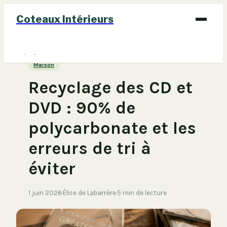
Coteaux Intérieurs
Bricolage
Maison
Déco
Recyclage des CD et
Immobilier
DVD : 90% de
Jardinage
polycarbonate et les
Maison
erreurs de tri à
éviter
1 juin 2026
·
Élise de Labarrère
·
5 min de lecture