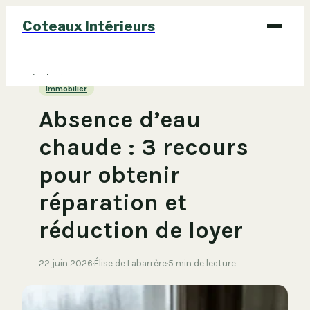
Coteaux Intérieurs
Bricolage
Immobilier
Déco
Absence d’eau
Immobilier
chaude : 3 recours
Jardinage
pour obtenir
Maison
réparation et
réduction de loyer
22 juin 2026
·
Élise de Labarrère
·
5 min de lecture