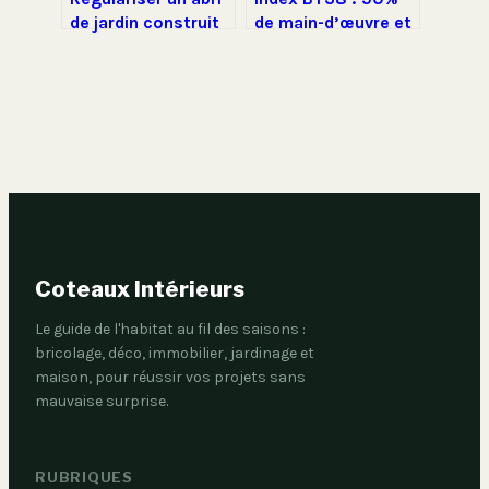
de jardin construit
de main-d’œuvre et
sans autorisation :
un coefficient de
démarches et
11,5460 pour
risques
sécuriser vos devis
Coteaux Intérieurs
Le guide de l'habitat au fil des saisons :
bricolage, déco, immobilier, jardinage et
maison, pour réussir vos projets sans
mauvaise surprise.
RUBRIQUES