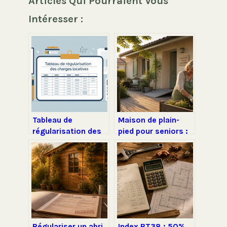
Articles Qui Pourraient Vous
Intéresser :
Tableau de
Maison de plain-
régularisation des
pied pour seniors :
charges locatives
35 à 100 m² pour
gratuit : modèle
garantir votre
prêt à l’emploi
autonomie au
quotidien
Régulariser un abri
Index BT38 : 50%