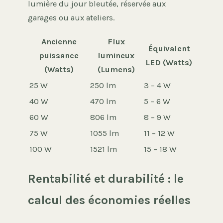
lumière du jour bleutée, réservée aux
garages ou aux ateliers.
Ancienne
Flux
Équivalent
puissance
lumineux
LED (Watts)
(Watts)
(Lumens)
25 W
250 lm
3 – 4 W
40 W
470 lm
5 – 6 W
60 W
806 lm
8 – 9 W
75 W
1055 lm
11 – 12 W
100 W
1521 lm
15 – 18 W
Rentabilité et durabilité : le
calcul des économies réelles