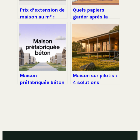
Prix d’extension de
Quels papiers
maison au m² :
garder après la
budgets, écarts et
retraite pour être
exemples concrets
vraiment tranquille
Maison
Maison sur pilotis :
préfabriquée béton
4 solutions
inconvénients : ce
techniques pour
qu’il faut vraiment
construire sur un
savoir
terrain difficile