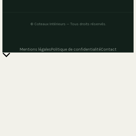
©
Coteaux Intérieurs
— Tous droits réservés.
Mentions légales
Politique de confidentialité
Contact
Retour
en
haut